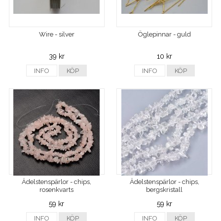
Wire - silver
Öglepinnar - guld
39 kr
10 kr
INFO
KÖP
INFO
KÖP
Ädelstenspärlor - chips,
Ädelstenspärlor - chips,
rosenkvarts
bergskristall
59 kr
59 kr
INFO
KÖP
INFO
KÖP