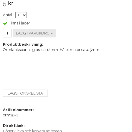
5 kr
Antal
Finns i lager
LÄGG I VARUKORG »
Produktbeskrivning:
Ormlänkspärla i glas, ca 12mm. Hålet mäter ca 4,5mm.
LÄGG I ÖNSKELISTA
Artikelnummer:
orm29-1
Direktlänk:
Högerklicka och kopiera adressen