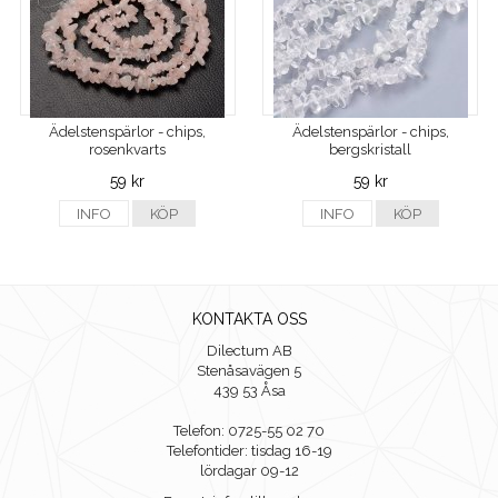
Ädelstenspärlor - chips,
Ädelstenspärlor - chips,
rosenkvarts
bergskristall
59 kr
59 kr
INFO
KÖP
INFO
KÖP
KONTAKTA OSS
Dilectum AB
Stenåsavägen 5
439 53 Åsa
Telefon: 0725-55 02 70
Telefontider: tisdag 16-19
lördagar 09-12