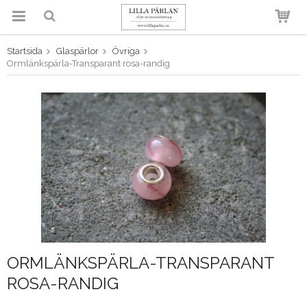
Startsida
Glaspärlor
Övriga
Produkten har blivit tillagd i
Ormlänkspärla-Transparant rosa-randig
varukorgen
ORMLÄNKSPÄRLA-TRANSPARANT
ROSA-RANDIG