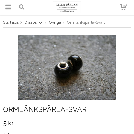
Startsida
Glaspärlor
Övriga
Ormlänkspärla-Svart
Produkten har blivit tillagd i
varukorgen
ORMLÄNKSPÄRLA-SVART
5 kr