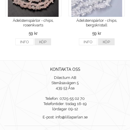
Ädelstenspärlor - chips,
Ädelstenspärlor - chips,
rosenkvarts
bergskristall
59 kr
59 kr
INFO
KÖP
INFO
KÖP
KONTAKTA OSS
Dilectum AB
Stenåsavägen 5
439 53 Åsa
Telefon: 0725-55 02 70
Telefontider: tisdag 16-19
lördagar 09-12
E-post: info@lillaparlan.se