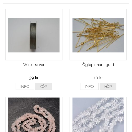
Wire - silver
Öglepinnar - guld
39 kr
10 kr
INFO
KÖP
INFO
KÖP