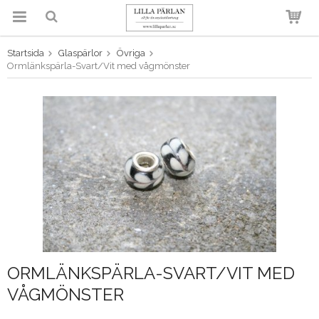
Startsida
Glaspärlor
Övriga
Produkten har blivit tillagd i
Ormlänkspärla-Svart/Vit med vågmönster
varukorgen
ORMLÄNKSPÄRLA-SVART/VIT MED
VÅGMÖNSTER