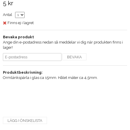
5 kr
Antal
Finns ej i lagret
Bevaka produkt
Ange din e-postadress nedan så meddelar vi dig när produkten finns i
lager!
BEVAKA
Produktbeskrivning:
Ormlänkspärla i glas ca 15mm. Hålet mäter ca 4,5mm.
LÄGG I ÖNSKELISTA