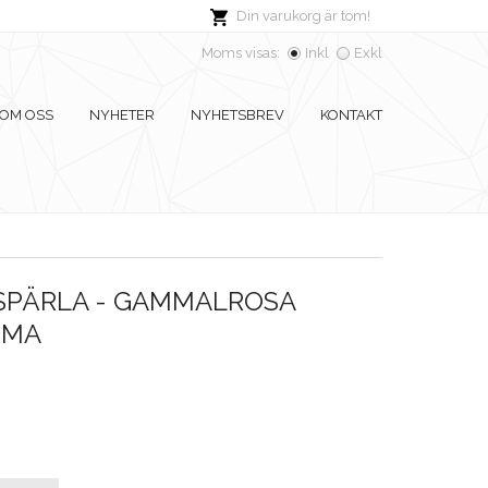
Din varukorg är tom!
Moms visas:
Inkl
Exkl
OM OSS
NYHETER
NYHETSBREV
KONTAKT
PÄRLA - GAMMALROSA
MMA