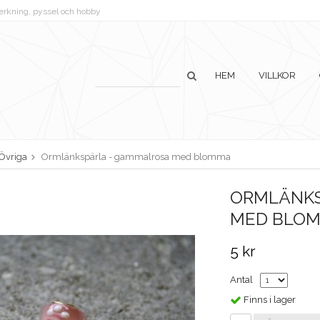
lverkning, pyssel och hobby
HEM
VILLKOR
Övriga
Ormlänkspärla - gammalrosa med blomma
ORMLÄNKS
MED BLO
5 kr
Antal
Finns i lager