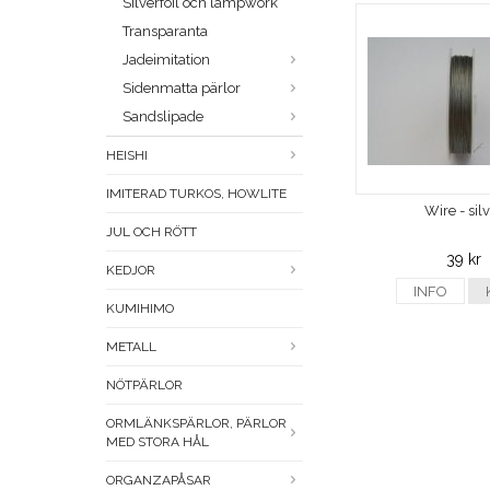
Silverfoil och lampwork
Transparanta
Jadeimitation
Sidenmatta pärlor
Sandslipade
HEISHI
IMITERAD TURKOS, HOWLITE
Wire - sil
JUL OCH RÖTT
39 kr
KEDJOR
INFO
KUMIHIMO
METALL
NÖTPÄRLOR
ORMLÄNKSPÄRLOR, PÄRLOR
MED STORA HÅL
ORGANZAPÅSAR