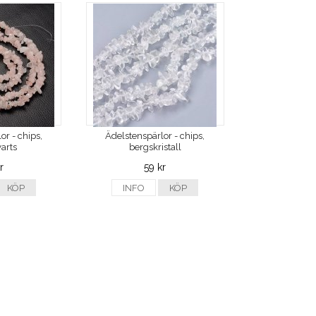
or - chips,
Ädelstenspärlor - chips,
arts
bergskristall
r
59 kr
KÖP
INFO
KÖP