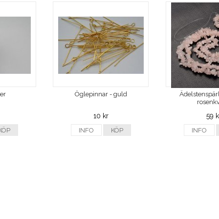
ver
Öglepinnar - guld
Ädelstenspärl
rosenkv
10 kr
59 k
KÖP
INFO
KÖP
INFO