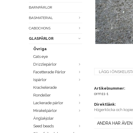
BARNPÄRLOR
BASMATERIAL
CABOCHONS
GLASPÄRLOR
Övriga
Cats eye
Drizzlepärlor
LÄGG I ÖNSKELIST
Facetterade Pärlor
Ispärlor
Krackelerade
Artikelnummer:
orm11-1
Rondeller
Lackerade pärlor
Direktlänk:
Högerklicka och kopi
Mirakelpärlor
Änglakjolar
ANDRA HAR ÄVEN
Seed beads