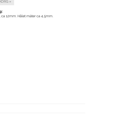
KORG »
g:
s, ca 12mm. Hålet mäter ca 4,5mm.