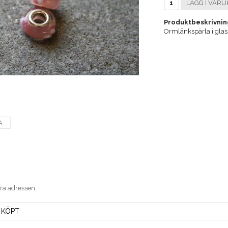
LÄGG I VARU
Produktbeskrivnin
Ormlänkspärla i gla
A
era adressen
 KÖPT