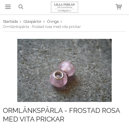
Startsida
Glaspärlor
Övriga
Produkten har blivit tillagd i
Ormlänkspärla - frostad rosa med vita prickar
varukorgen
ORMLÄNKSPÄRLA - FROSTAD ROSA
MED VITA PRICKAR