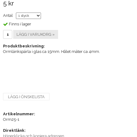
5 kr
Antal
Finns i lager
LÄGG I VARUKORG »
Produktbeskrivning:
Ormlänkspärla i glas ca 15mm. Hålet mäter ca 4mm.
LÄGG I ÖNSKELISTA
Artikelnummer:
Orm25-1
Direktlänk:
Högerklicka och kopiera adressen