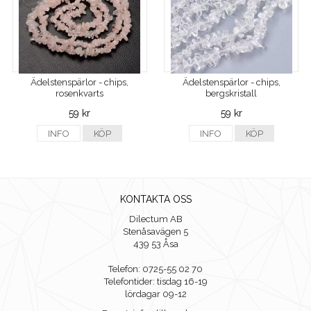
Ädelstenspärlor - chips,
Ädelstenspärlor - chips,
rosenkvarts
bergskristall
59 kr
59 kr
INFO
KÖP
INFO
KÖP
KONTAKTA OSS
Dilectum AB
Stenåsavägen 5
439 53 Åsa
Telefon: 0725-55 02 70
Telefontider: tisdag 16-19
lördagar 09-12