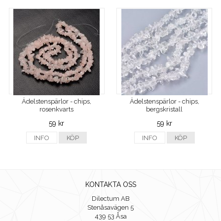
Ädelstenspärlor - chips,
Ädelstenspärlor - chips,
rosenkvarts
bergskristall
59 kr
59 kr
INFO
KÖP
INFO
KÖP
KONTAKTA OSS
Dilectum AB
Stenåsavägen 5
439 53 Åsa