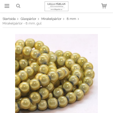
Startsida
Glaspärlor
Mirakelpärlor
8 mm
Produkten har blivit tillagd i
Mirakelpärlor - 8 mm, gul
varukorgen