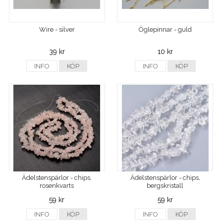
Wire - silver
Öglepinnar - guld
39 kr
10 kr
INFO
KÖP
INFO
KÖP
Ädelstenspärlor - chips,
Ädelstenspärlor - chips,
rosenkvarts
bergskristall
59 kr
59 kr
INFO
KÖP
INFO
KÖP