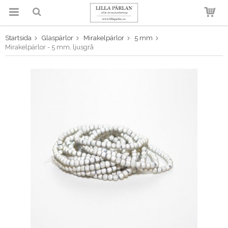
Startsida
Glaspärlor
Mirakelpärlor
5 mm
Produkten har blivit tillagd i
Mirakelpärlor - 5 mm, ljusgrå
varukorgen