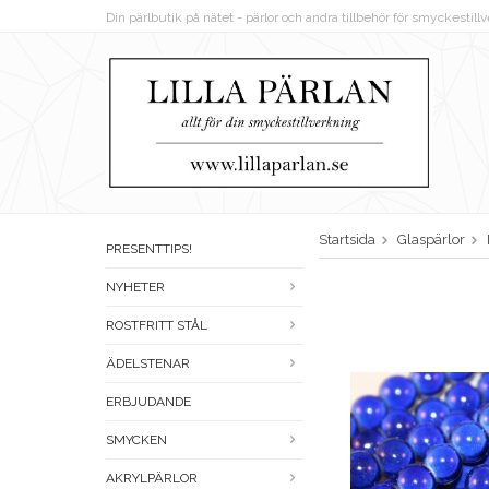
Din pärlbutik på nätet - pärlor och andra tillbehör för smyckestil
Startsida
Glaspärlor
PRESENTTIPS!
NYHETER
ROSTFRITT STÅL
ÄDELSTENAR
ERBJUDANDE
SMYCKEN
AKRYLPÄRLOR