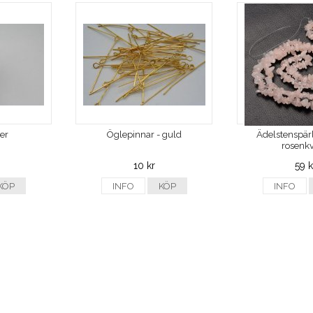
ver
Öglepinnar - guld
Ädelstenspärl
rosenkv
10 kr
59 k
KÖP
INFO
KÖP
INFO