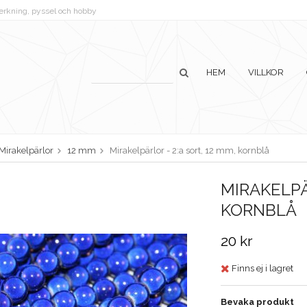
lverkning, pyssel och hobby
HEM
VILLKOR
Mirakelpärlor
12 mm
Mirakelpärlor - 2:a sort, 12 mm, kornblå
MIRAKELPÄ
KORNBLÅ
20 kr
Finns ej i lagret
Bevaka produkt