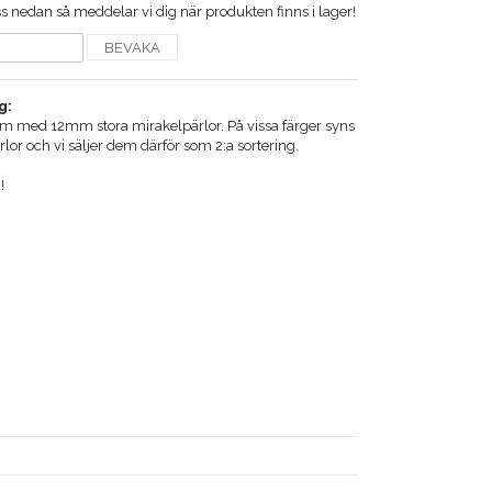
 nedan så meddelar vi dig när produkten finns i lager!
BEVAKA
g:
cm med 12mm stora mirakelpärlor. På vissa färger syns
ärlor och vi säljer dem därför som 2:a sortering.
!