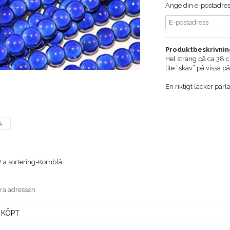
Ange din e-postadress
Produktbeskrivnin
Hel sträng på ca 38 
lite ”skav” på vissa p
En riktigt läcker pärla
A
:a sortering-Kornblå
era adressen
 KÖPT