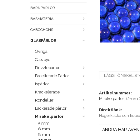
BARNPÄRLOR
BASMATERIAL
CABOCHONS
GLASPÄRLOR
Övriga
Cats eye
Drizzlepärlor
LÄGG I ÖNSKELIST
Facetterade Pärlor
Ispärlor
Krackelerade
Artikelnummer:
Mirakelpärlor, 12mm 2
Rondeller
Lackerade pärlor
Direktlänk:
Högerklicka och kopi
Mirakelpärlor
5 mm
6 mm
ANDRA HAR ÄVEN
8 mm