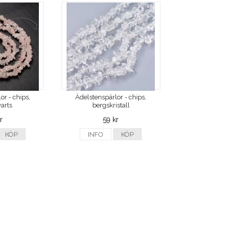
or - chips,
Ädelstenspärlor - chips,
arts
bergskristall
r
59 kr
KÖP
INFO
KÖP