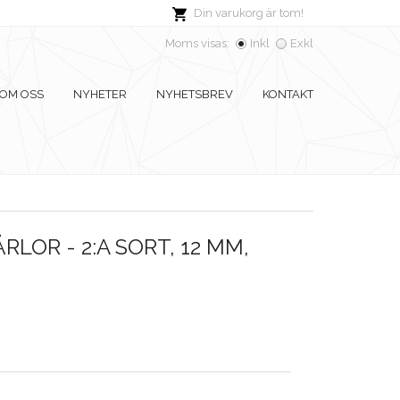
Din varukorg är tom!
Moms visas:
Inkl
Exkl
OM OSS
NYHETER
NYHETSBREV
KONTAKT
RLOR - 2:A SORT, 12 MM,