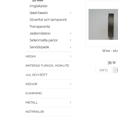
12 mm
Änglakjolar
Seed beads
Silverfoil och lampwork
Transparanta
Jadeimitation
Sidenmatta pärlor
Sandslipade
Wire - sil
HEISHI
39 kr
IMITERAD TURKOS, HOWLITE
INFO
JUL OCH RÖTT
KEDJOR
KUMIHIMO
METALL
NÖTPÄRLOR