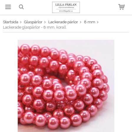
Startsida
Glaspärlor
Lackerade pärlor
8 mm
Produkten har blivit tillagd i
Lackerade glaspärlor - 8 mm, korall
varukorgen