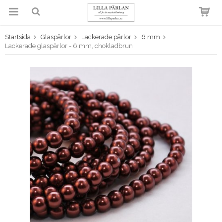
Startsida
Glaspärlor
Lackerade pärlor
6 mm
Produkten har blivit tillagd i
Lackerade glaspärlor - 6 mm, chokladbrun
varukorgen