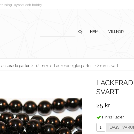
lverkning, pyssel och hobby
HEM
VILLKOR
Lackerade pärlor
12 mm
Lackerade glaspärlor - 12 mm, svart
LACKERADE
SVART
25 kr
Finns i lager
LÄGG I VARU