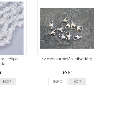
or - chips,
12 mm karbinlås i silverfärg
stall
r
10 kr
KÖP
INFO
KÖP