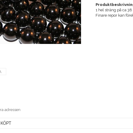
Produktbeskrivnin
1 hel sträng på ca 3
Finare repor kan för
A
era adressen
 KÖPT