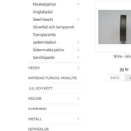
Mirakelpärlor
Änglakjolar
Seed beads
Silverfoil och lampwork
Transparanta
Jadeimitation
Sidenmatta pärlor
Wire - sil
Sandslipade
HEISHI
39 kr
INFO
IMITERAD TURKOS, HOWLITE
JUL OCH RÖTT
KEDJOR
KUMIHIMO
METALL
NÖTPÄRLOR