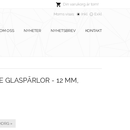
Din varukorg är tom!
Moms visas:
Inkl
Exkl
OM OSS
NYHETER
NYHETSBREV
KONTAKT
 GLASPÄRLOR - 12 MM,
KORG »