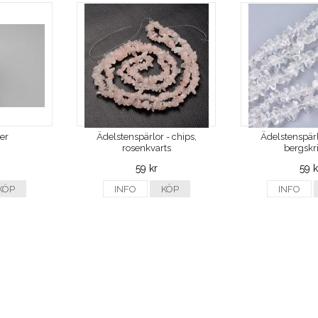
ver
Ädelstenspärlor - chips,
Ädelstenspärl
rosenkvarts
bergskri
59 kr
59 k
KÖP
INFO
KÖP
INFO