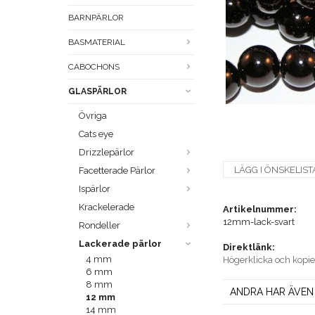
BARNPÄRLOR
BASMATERIAL
CABOCHONS
GLASPÄRLOR
Övriga
Cats eye
Drizzlepärlor
LÄGG I ÖNSKELIST
Facetterade Pärlor
Ispärlor
Krackelerade
Artikelnummer:
12mm-lack-svart
Rondeller
Lackerade pärlor
Direktlänk:
4 mm
Högerklicka och kopi
6 mm
8 mm
ANDRA HAR ÄVEN
12 mm
14 mm