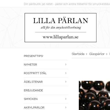
Din pärlbutik på nätet - pärlor och andra tillbehör för smyckestil
Startsida
Glaspärlor
PRESENTTIPS!
NYHETER
ROSTFRITT STÅL
ÄDELSTENAR
ERBJUDANDE
SMYCKEN
AKRYLPÄRLOR