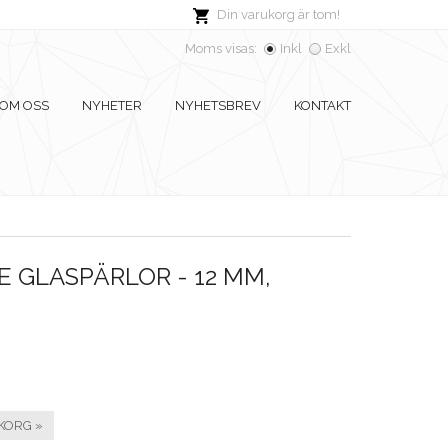
Din varukorg är tom!
Moms visas:
Inkl
Exkl
OM OSS
NYHETER
NYHETSBREV
KONTAKT
 GLASPÄRLOR - 12 MM,
KORG »