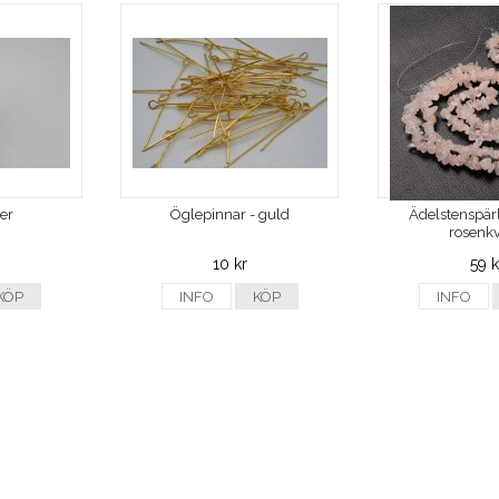
ver
Öglepinnar - guld
Ädelstenspärl
rosenkv
10 kr
59 k
KÖP
INFO
KÖP
INFO