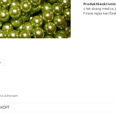
Produktbeskrivnin
1 hel sträng med ca 3
Finare repor kan före
A
era adressen
 KÖPT