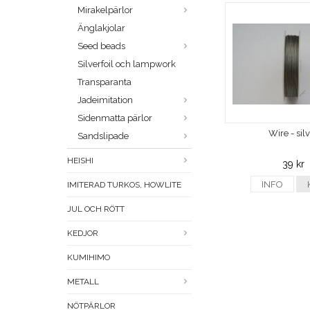
Mirakelpärlor
Änglakjolar
Seed beads
Silverfoil och lampwork
Transparanta
Jadeimitation
Sidenmatta pärlor
Wire - sil
Sandslipade
HEISHI
39 kr
INFO
IMITERAD TURKOS, HOWLITE
JUL OCH RÖTT
KEDJOR
KUMIHIMO
METALL
NÖTPÄRLOR