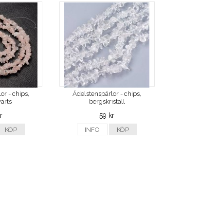
or - chips,
Ädelstenspärlor - chips,
arts
bergskristall
r
59 kr
KÖP
INFO
KÖP