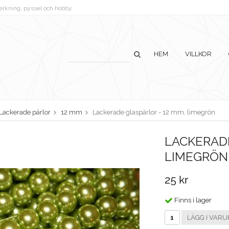
lverkning, pyssel och hobby
HEM
VILLKOR
Lackerade pärlor
12 mm
Lackerade glaspärlor - 12 mm, limegrön
LACKERADE
LIMEGRÖN
25 kr
Finns i lager
LÄGG I VARU