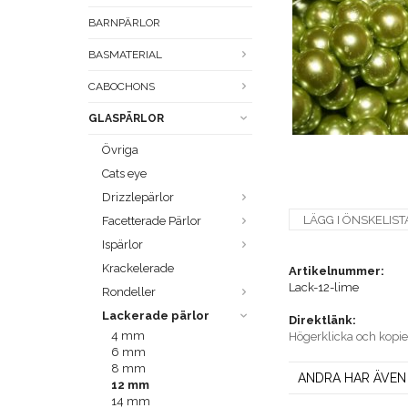
BARNPÄRLOR
BASMATERIAL
CABOCHONS
GLASPÄRLOR
Övriga
Cats eye
Drizzlepärlor
LÄGG I ÖNSKELIST
Facetterade Pärlor
Ispärlor
Krackelerade
Artikelnummer:
Lack-12-lime
Rondeller
Lackerade pärlor
Direktlänk:
4 mm
Högerklicka och kopi
6 mm
8 mm
ANDRA HAR ÄVEN
12 mm
14 mm