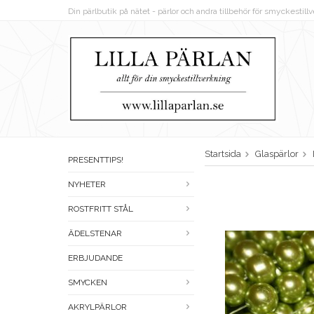
Din pärlbutik på nätet - pärlor och andra tillbehör för smyckestil
Startsida
Glaspärlor
PRESENTTIPS!
NYHETER
ROSTFRITT STÅL
ÄDELSTENAR
ERBJUDANDE
SMYCKEN
AKRYLPÄRLOR