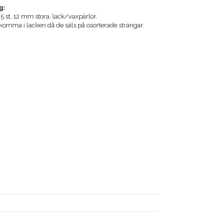
g:
5 st, 12 mm stora, lack/vaxpärlor.
komma i lacken då de säls på osorterade strängar.