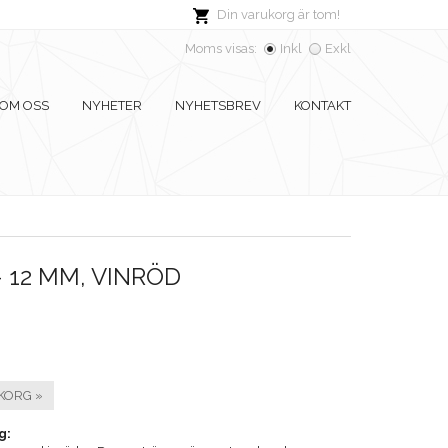
Din varukorg är tom!
Moms visas:
Inkl
Exkl
OM OSS
NYHETER
NYHETSBREV
KONTAKT
- 12 MM, VINRÖD
KORG »
g: