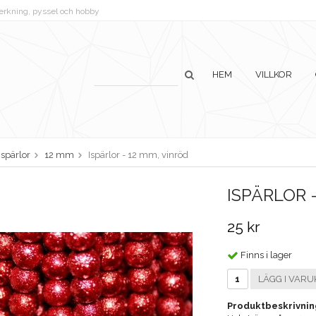
lverkning, pyssel och hobby
HEM
VILLKOR
Ispärlor
12 mm
Ispärlor - 12 mm, vinröd
ISPÄRLOR 
25 kr
Finns i lager
LÄGG I VARU
Produktbeskrivnin