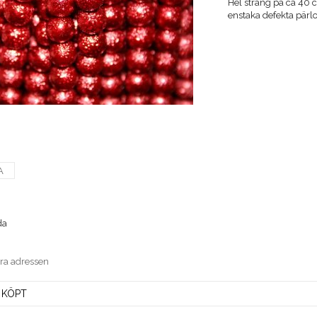
Hel sträng på ca 40 
enstaka defekta pärl
A
da
era adressen
 KÖPT