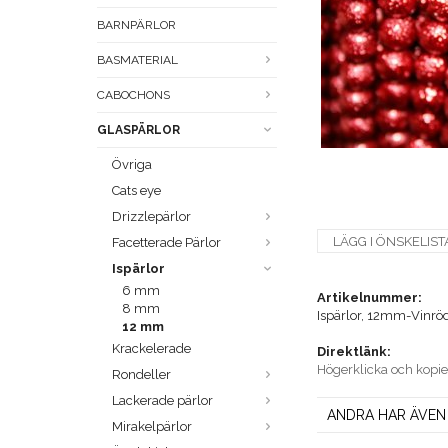
BARNPÄRLOR
BASMATERIAL
CABOCHONS
GLASPÄRLOR
Övriga
Cats eye
Drizzlepärlor
LÄGG I ÖNSKELIST
Facetterade Pärlor
Ispärlor
6 mm
Artikelnummer:
8 mm
Ispärlor, 12mm-Vinrö
12 mm
Krackelerade
Direktlänk:
Högerklicka och kopi
Rondeller
Lackerade pärlor
ANDRA HAR ÄVEN
Mirakelpärlor