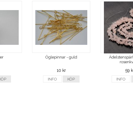
ver
Öglepinnar - guld
Ädelstenspärl
rosenkv
10 kr
59 k
KÖP
INFO
KÖP
INFO