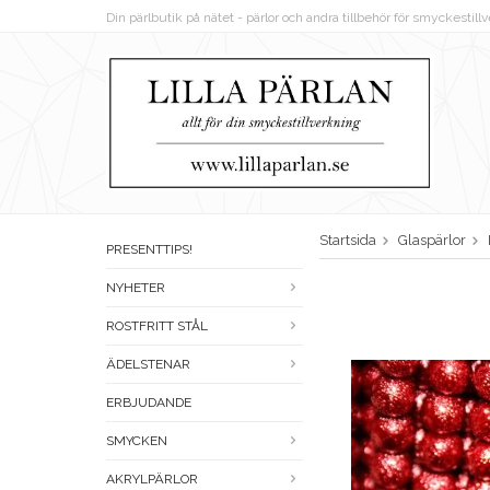
Din pärlbutik på nätet - pärlor och andra tillbehör för smyckestil
Startsida
Glaspärlor
PRESENTTIPS!
NYHETER
ROSTFRITT STÅL
ÄDELSTENAR
ERBJUDANDE
SMYCKEN
AKRYLPÄRLOR