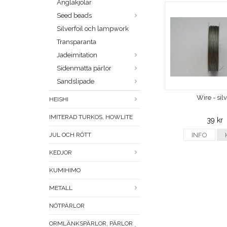
Änglakjolar
Seed beads
Silverfoil och lampwork
Transparanta
Jadeimitation
Sidenmatta pärlor
Sandslipade
Wire - sil
HEISHI
IMITERAD TURKOS, HOWLITE
39 kr
JUL OCH RÖTT
INFO
KEDJOR
KUMIHIMO
METALL
NÖTPÄRLOR
ORMLÄNKSPÄRLOR, PÄRLOR