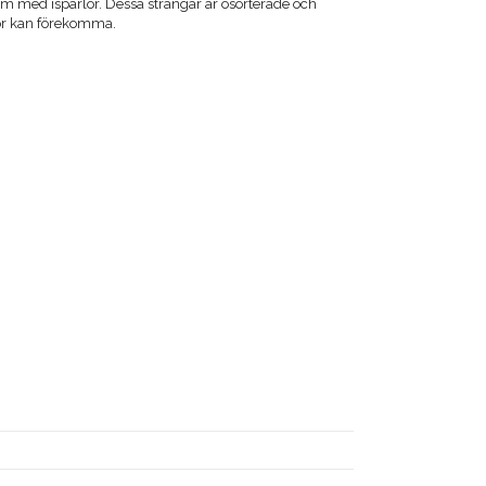
cm med ispärlor. Dessa strängar är osorterade och
or kan förekomma.