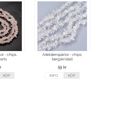
or - chips,
Ädelstenspärlor - chips,
arts
bergskristall
r
59 kr
KÖP
INFO
KÖP