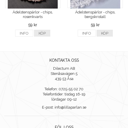
Ädelstenspärlor - chips,
Ädelstenspärlor - chips,
rosenkvarts
bergskristall
59 kr
59 kr
INFO
KÖP
INFO
KÖP
KONTAKTA OSS
Dilectum AB
Stenåsavägen 5
439 53 Åsa
Telefon: 0725-55 02 70
Telefontider: tisdag 16-19
lördagar 09-12
E-post: info@lillaparlan.se
FÖLJ OSS