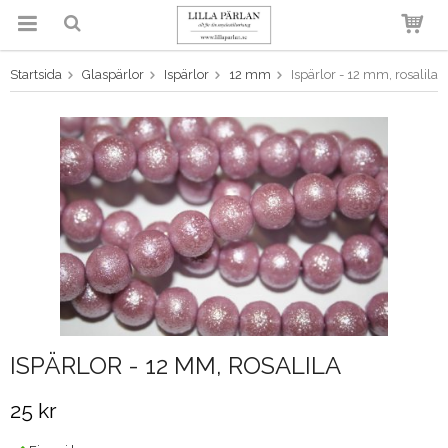
Startsida
Glaspärlor
Ispärlor
12 mm
Ispärlor - 12 mm, rosalila
Produkten har blivit tillagd i
varukorgen
ISPÄRLOR - 12 MM, ROSALILA
25 kr