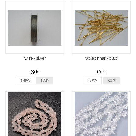
Wire - silver
Öglepinnar - guld
39 kr
10 kr
INFO
KÖP
INFO
KÖP