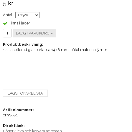
5 kr
Antal
Finns i lager
LÄGG I VARUKORG »
Produktbeskrivning:
1 st facetterad glaspärla, ca 14x8 mm, hålet mäter ca 5 mm
LÄGG I ÖNSKELISTA
Artikelnummer:
orm55-1
Direktlänk:
Högerklicka och kopiera adressen