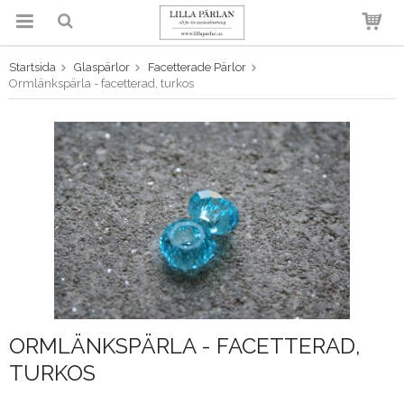
Startsida
Glaspärlor
Facetterade Pärlor
Produkten har blivit tillagd i
Ormlänkspärla - facetterad, turkos
varukorgen
ORMLÄNKSPÄRLA - FACETTERAD,
TURKOS