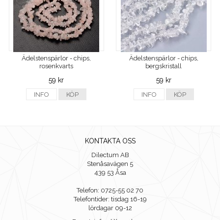
Ädelstenspärlor - chips,
Ädelstenspärlor - chips,
rosenkvarts
bergskristall
59 kr
59 kr
INFO
KÖP
INFO
KÖP
KONTAKTA OSS
Dilectum AB
Stenåsavägen 5
439 53 Åsa
Telefon: 0725-55 02 70
Telefontider: tisdag 16-19
lördagar 09-12