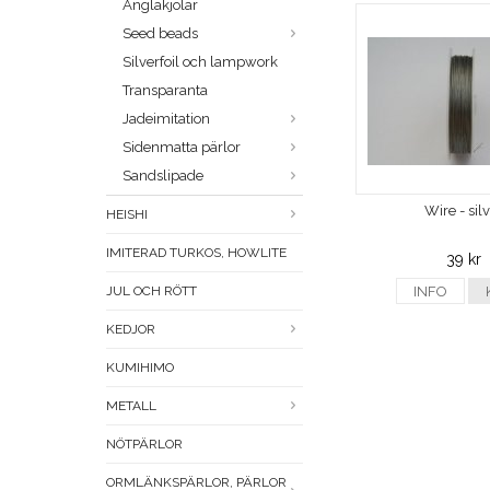
Änglakjolar
Seed beads
Silverfoil och lampwork
Transparanta
Jadeimitation
Sidenmatta pärlor
Sandslipade
Wire - sil
HEISHI
IMITERAD TURKOS, HOWLITE
39 kr
JUL OCH RÖTT
INFO
KEDJOR
KUMIHIMO
METALL
NÖTPÄRLOR
ORMLÄNKSPÄRLOR, PÄRLOR