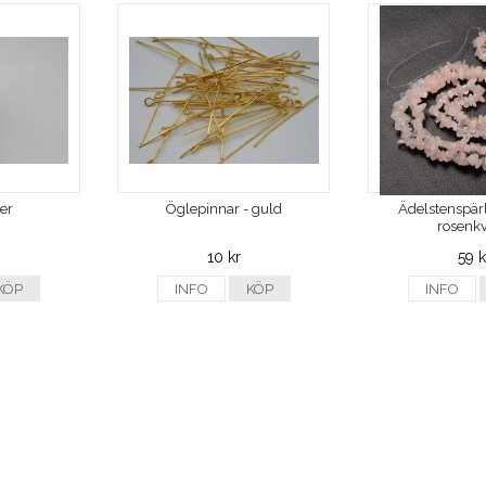
ver
Öglepinnar - guld
Ädelstenspärl
rosenkv
10 kr
59 k
KÖP
INFO
KÖP
INFO