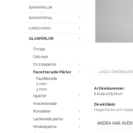
BARNPÄRLOR
BASMATERIAL
CABOCHONS
GLASPÄRLOR
Övriga
Cats eye
Drizzlepärlor
LÄGG I ÖNSKELIST
Facetterade Pärlor
Facetterade
2 mm
Artikelnummer:
3 mm
k.kula-20lj.brun
Ispärlor
Krackelerade
Direktlänk:
Högerklicka och kopi
Rondeller
Lackerade pärlor
ANDRA HAR ÄVEN
Mirakelpärlor