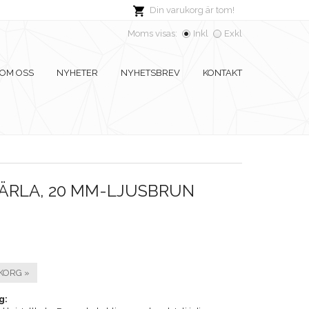
Din varukorg är tom!
Moms visas:
Inkl
Exkl
OM OSS
NYHETER
NYHETSBREV
KONTAKT
PÄRLA, 20 MM-LJUSBRUN
KORG »
g: