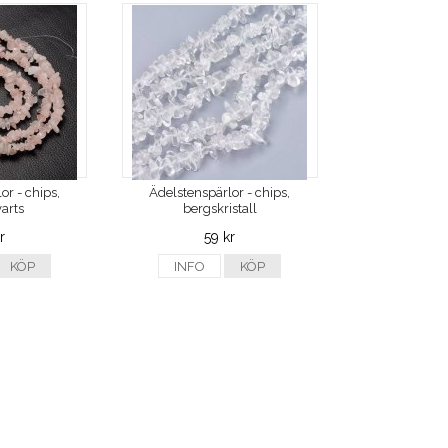
or - chips,
Ädelstenspärlor - chips,
arts
bergskristall
r
59 kr
KÖP
INFO
KÖP