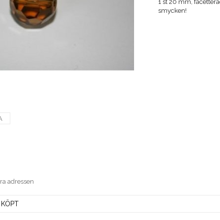
1 st 20 mm, facetterad
smycken!
A
era adressen
 KÖPT