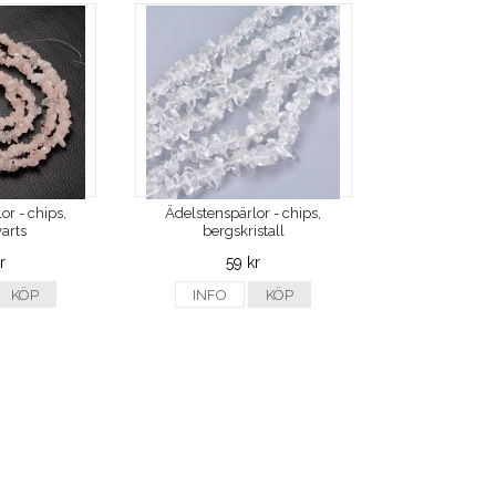
or - chips,
Ädelstenspärlor - chips,
arts
bergskristall
r
59 kr
KÖP
INFO
KÖP