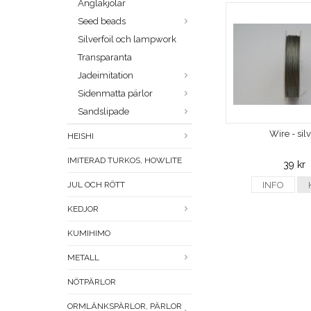
Änglakjolar
Seed beads
Silverfoil och lampwork
Transparanta
Jadeimitation
Sidenmatta pärlor
Sandslipade
Wire - sil
HEISHI
IMITERAD TURKOS, HOWLITE
39 kr
JUL OCH RÖTT
INFO
KEDJOR
KUMIHIMO
METALL
NÖTPÄRLOR
ORMLÄNKSPÄRLOR, PÄRLOR