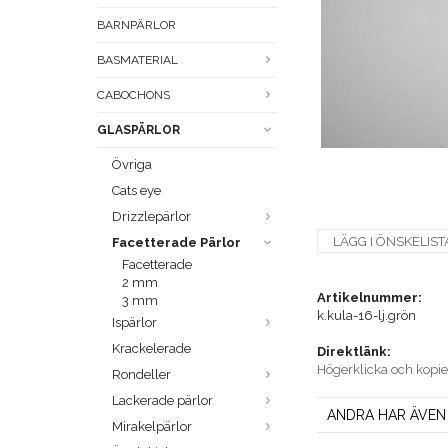
BARNPÄRLOR
BASMATERIAL
CABOCHONS
GLASPÄRLOR
Övriga
Cats eye
Drizzlepärlor
LÄGG I ÖNSKELIST
Facetterade Pärlor
Facetterade
2 mm
Artikelnummer:
3 mm
k.kula-16-lj.grön
Ispärlor
Krackelerade
Direktlänk:
Högerklicka och kopi
Rondeller
Lackerade pärlor
ANDRA HAR ÄVEN
Mirakelpärlor