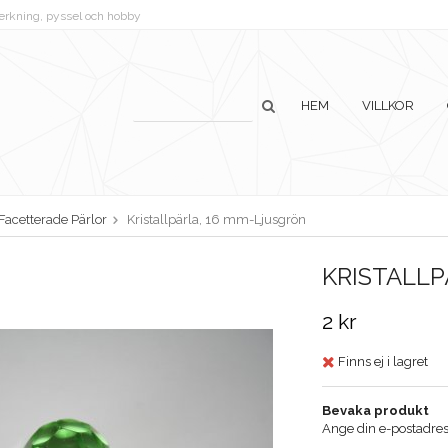
lverkning, pyssel och hobby
HEM
VILLKOR
Facetterade Pärlor
Kristallpärla, 16 mm-Ljusgrön
KRISTALLP
2 kr
Finns ej i lagret
Bevaka produkt
Ange din e-postadress