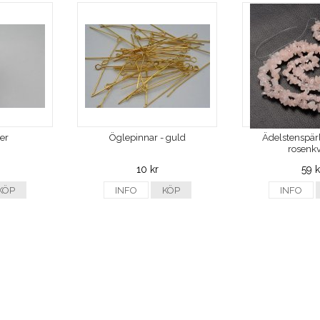
ver
Öglepinnar - guld
Ädelstenspärl
rosenkv
10 kr
59 k
KÖP
INFO
KÖP
INFO