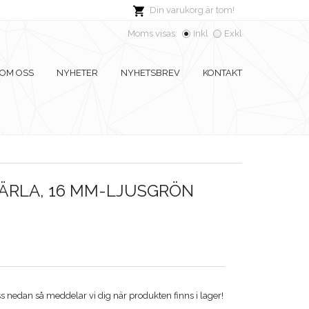
Din varukorg är tom!
Moms visas:
Inkl
Exkl
OM OSS
NYHETER
NYHETSBREV
KONTAKT
ÄRLA, 16 MM-LJUSGRÖN
 nedan så meddelar vi dig när produkten finns i lager!