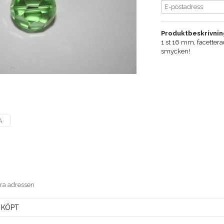
Produktbeskrivnin
1 st 16 mm, facetterad
smycken!
A
era adressen
 KÖPT