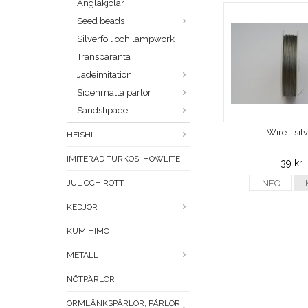
Änglakjolar
Seed beads
Silverfoil och lampwork
Transparanta
Jadeimitation
Sidenmatta pärlor
Sandslipade
Wire - sil
HEISHI
IMITERAD TURKOS, HOWLITE
39 kr
JUL OCH RÖTT
INFO
KEDJOR
KUMIHIMO
METALL
NÖTPÄRLOR
ORMLÄNKSPÄRLOR, PÄRLOR