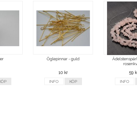
ver
Öglepinnar - guld
Ädelstenspärl
rosenkv
10 kr
59 k
KÖP
INFO
KÖP
INFO