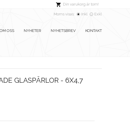
Din varukorg är tom!
Moms visas:
Inkl
Exkl
OM OSS
NYHETER
NYHETSBREV
KONTAKT
DE GLASPÄRLOR - 6X4,7