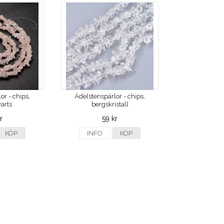
or - chips,
Ädelstenspärlor - chips,
arts
bergskristall
r
59 kr
KÖP
INFO
KÖP