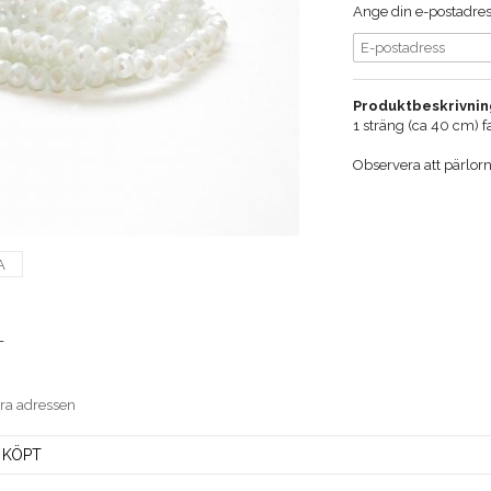
Ange din e-postadress
Produktbeskrivnin
1 sträng (ca 40 cm) 
Observera att pärlor
A
T
era adressen
 KÖPT