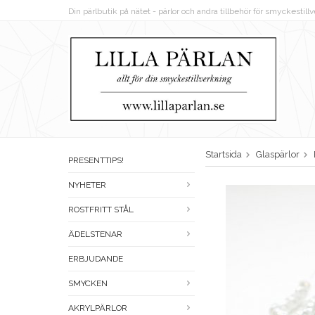
Din pärlbutik på nätet - pärlor och andra tillbehör för smyckestil
Startsida
Glaspärlor
PRESENTTIPS!
NYHETER
ROSTFRITT STÅL
ÄDELSTENAR
ERBJUDANDE
SMYCKEN
AKRYLPÄRLOR