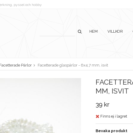
lverkning, pyssel och hobby
HEM
VILLKOR
Facetterade Pärlor
Facetterade glaspärlor - 6x4,7 mm, isvit
FACETTERA
MM, ISVIT
39 kr
Finns ej i lagret
Bevaka produkt