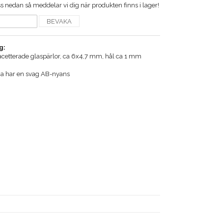
 nedan så meddelar vi dig när produkten finns i lager!
BEVAKA
g:
facetterade glaspärlor, ca 6x4,7 mm, hål ca 1 mm
na har en svag AB-nyans