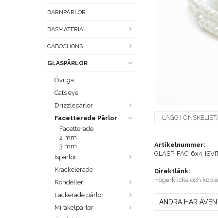
BARNPÄRLOR
BASMATERIAL
CABOCHONS
GLASPÄRLOR
Övriga
Cats eye
Drizzlepärlor
LÄGG I ÖNSKELIST
Facetterade Pärlor
Facetterade
2 mm
Artikelnummer:
3 mm
GLASP-FAC-6x4-ISVI
Ispärlor
Krackelerade
Direktlänk:
Högerklicka och kopi
Rondeller
Lackerade pärlor
ANDRA HAR ÄVEN
Mirakelpärlor