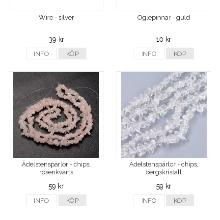
Wire - silver
Öglepinnar - guld
39 kr
10 kr
INFO
KÖP
INFO
KÖP
Ädelstenspärlor - chips,
Ädelstenspärlor - chips,
rosenkvarts
bergskristall
59 kr
59 kr
INFO
KÖP
INFO
KÖP