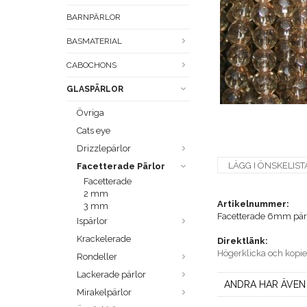
BARNPÄRLOR
BASMATERIAL
CABOCHONS
GLASPÄRLOR
Övriga
Cats eye
Drizzlepärlor
LÄGG I ÖNSKELIST
Facetterade Pärlor
Facetterade
2 mm
Artikelnummer:
3 mm
Facetterade 6mm pär
Ispärlor
Krackelerade
Direktlänk:
Högerklicka och kopi
Rondeller
Lackerade pärlor
ANDRA HAR ÄVEN
Mirakelpärlor