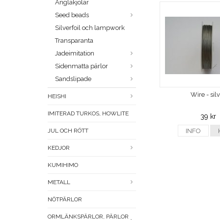
Änglakjolar
Seed beads
Silverfoil och lampwork
Transparanta
Jadeimitation
Sidenmatta pärlor
Sandslipade
Wire - sil
HEISHI
IMITERAD TURKOS, HOWLITE
39 kr
JUL OCH RÖTT
INFO
KEDJOR
KUMIHIMO
METALL
NÖTPÄRLOR
ORMLÄNKSPÄRLOR, PÄRLOR