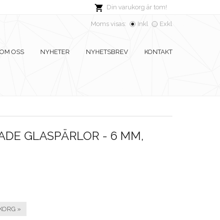
Din varukorg är tom!
Moms visas:
Inkl
Exkl
OM OSS
NYHETER
NYHETSBREV
KONTAKT
DE GLASPÄRLOR - 6 MM,
KORG »