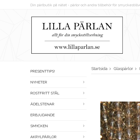
Din pärlbutik på nätet - pärlor och andra tillbehör för smyckestil
Startsida
Glaspärlor
PRESENTTIPS!
NYHETER
ROSTFRITT STÅL
ÄDELSTENAR
ERBJUDANDE
SMYCKEN
AKRYLPÄRLOR