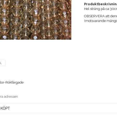
Produktbeskrivnin
Hel sträng på ca 30c
OBSERVERA att denna 
(motsvarande mängd 
A
lor-Rökfärgade
era adressen
 KÖPT