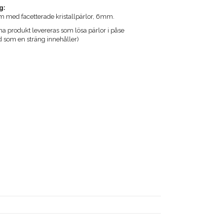
g:
m med facetterade kristallpärlor, 6mm.
produkt levereras som lösa pärlor i påse
som en sträng innehåller)