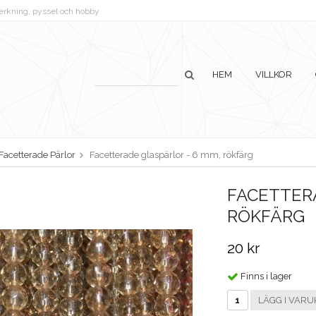
lverkning, pyssel och hobby
HEM
VILLKOR
Facetterade Pärlor
Facetterade glaspärlor - 6 mm, rökfärg
FACETTERA
RÖKFÄRG
20 kr
Finns i lager
LÄGG I VARU