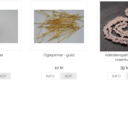
ver
Öglepinnar - guld
Ädelstenspärl
rosenkv
10 kr
59 k
KÖP
INFO
KÖP
INFO