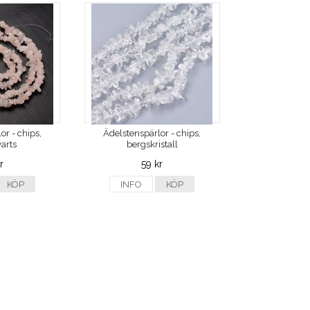
or - chips,
Ädelstenspärlor - chips,
arts
bergskristall
r
59 kr
KÖP
INFO
KÖP