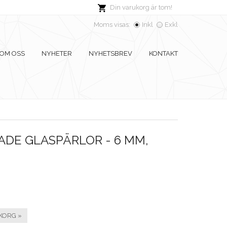
Din varukorg är tom!
Moms visas:
Inkl
Exkl
OM OSS
NYHETER
NYHETSBREV
KONTAKT
DE GLASPÄRLOR - 6 MM,
KORG »