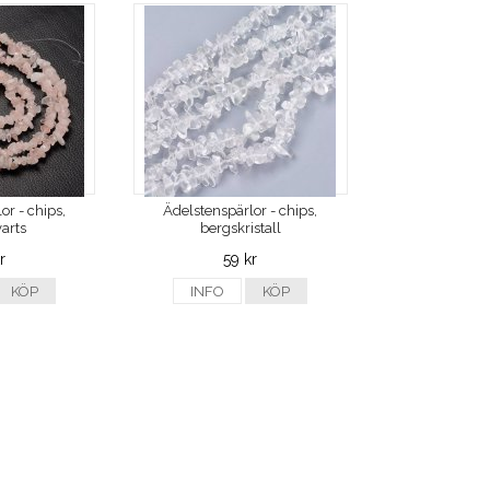
or - chips,
Ädelstenspärlor - chips,
arts
bergskristall
r
59 kr
KÖP
INFO
KÖP