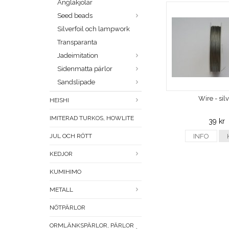
Änglakjolar
Seed beads
Silverfoil och lampwork
Transparanta
Jadeimitation
Sidenmatta pärlor
Sandslipade
Wire - sil
HEISHI
IMITERAD TURKOS, HOWLITE
39 kr
JUL OCH RÖTT
INFO
KEDJOR
KUMIHIMO
METALL
NÖTPÄRLOR
ORMLÄNKSPÄRLOR, PÄRLOR