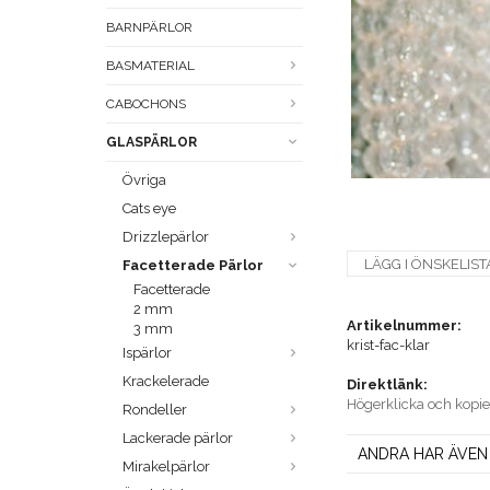
BARNPÄRLOR
BASMATERIAL
CABOCHONS
GLASPÄRLOR
Övriga
Cats eye
Drizzlepärlor
LÄGG I ÖNSKELIST
Facetterade Pärlor
Facetterade
2 mm
Artikelnummer:
3 mm
krist-fac-klar
Ispärlor
Krackelerade
Direktlänk:
Högerklicka och kopi
Rondeller
Lackerade pärlor
ANDRA HAR ÄVEN
Mirakelpärlor