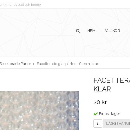
lverkning, pyssel och hobby
HEM
VILLKOR
Facetterade Pärlor
Facetterade glaspärlor - 6 mm, klar
FACETTERA
KLAR
20 kr
Finns i lager
LÄGG I VARU