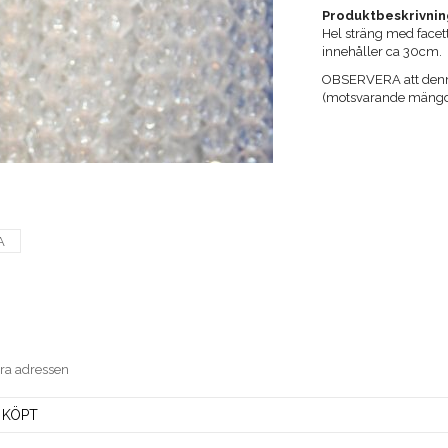
Produktbeskrivnin
Hel sträng med facet
innehåller ca 30cm.
OBSERVERA att denna 
(motsvarande mängd 
A
era adressen
 KÖPT