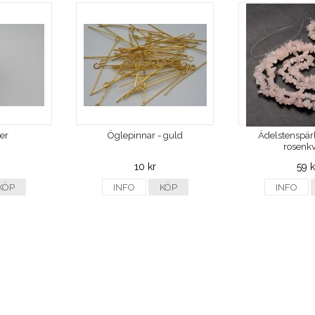
ver
Öglepinnar - guld
Ädelstenspärl
rosenkv
10 kr
59 k
KÖP
INFO
KÖP
INFO