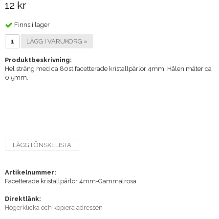
12 kr
Finns i lager
LÄGG I VARUKORG »
Produktbeskrivning:
Hel sträng med ca 80st facetterade kristallpärlor 4mm. Hålen mäter ca
0,5mm.
LÄGG I ÖNSKELISTA
Artikelnummer:
Facetterade kristallpärlor 4mm-Gammalrosa
Direktlänk:
Högerklicka och kopiera adressen