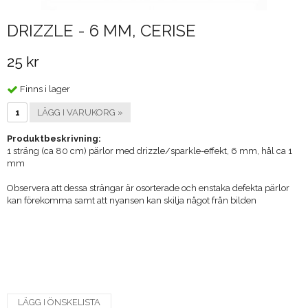
DRIZZLE - 6 MM, CERISE
25 kr
Finns i lager
LÄGG I VARUKORG »
Produktbeskrivning:
1 sträng (ca 80 cm) pärlor med drizzle/sparkle-effekt, 6 mm, hål ca 1
mm
Observera att dessa strängar är osorterade och enstaka defekta pärlor
kan förekomma samt att nyansen kan skilja något från bilden
LÄGG I ÖNSKELISTA