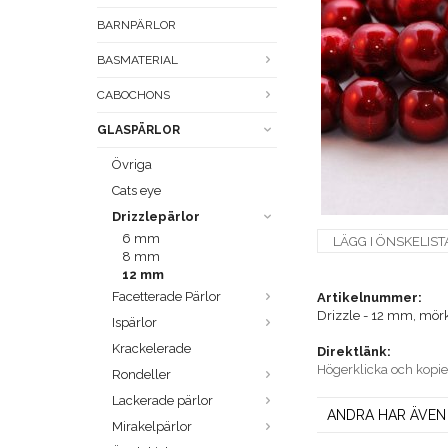
BARNPÄRLOR
BASMATERIAL
CABOCHONS
GLASPÄRLOR
Övriga
Cats eye
Drizzlepärlor
6 mm
LÄGG I ÖNSKELIST
8 mm
12 mm
Facetterade Pärlor
Artikelnummer:
Drizzle - 12 mm, mör
Ispärlor
Krackelerade
Direktlänk:
Högerklicka och kopi
Rondeller
Lackerade pärlor
ANDRA HAR ÄVEN
Mirakelpärlor