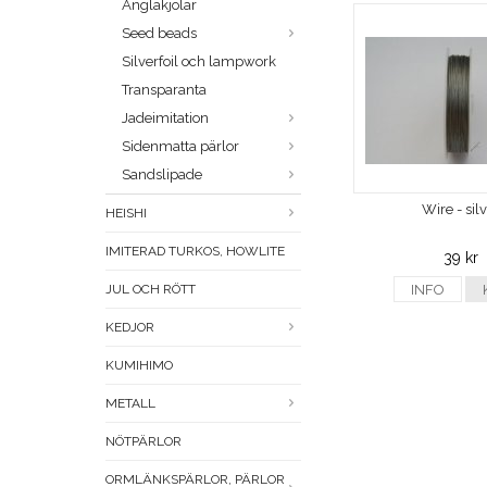
Änglakjolar
Seed beads
Silverfoil och lampwork
Transparanta
Jadeimitation
Sidenmatta pärlor
Sandslipade
Wire - sil
HEISHI
IMITERAD TURKOS, HOWLITE
39 kr
JUL OCH RÖTT
INFO
KEDJOR
KUMIHIMO
METALL
NÖTPÄRLOR
ORMLÄNKSPÄRLOR, PÄRLOR