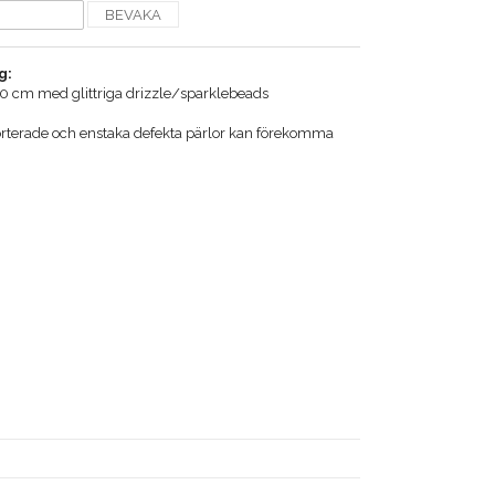
BEVAKA
g:
40 cm med glittriga drizzle/sparklebeads
orterade och enstaka defekta pärlor kan förekomma