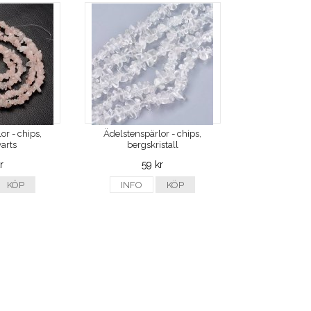
or - chips,
Ädelstenspärlor - chips,
arts
bergskristall
r
59 kr
KÖP
INFO
KÖP