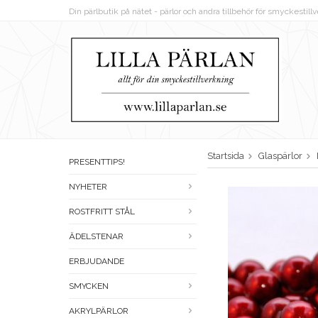
Din pärlbutik på nätet - pärlor och andra tillbehör för smyckestil
Startsida
Glaspärlor
PRESENTTIPS!
NYHETER
ROSTFRITT STÅL
ÄDELSTENAR
ERBJUDANDE
SMYCKEN
AKRYLPÄRLOR