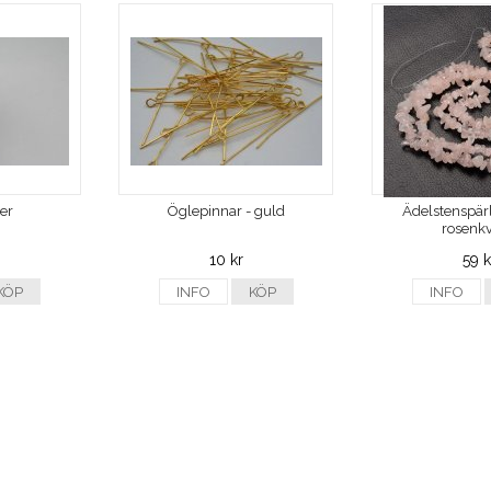
ver
Öglepinnar - guld
Ädelstenspärl
rosenkv
10 kr
59 k
KÖP
INFO
KÖP
INFO