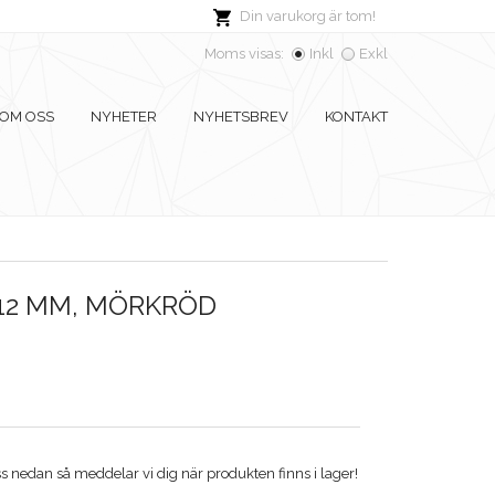
Din varukorg är tom!
Moms visas:
Inkl
Exkl
OM OSS
NYHETER
NYHETSBREV
KONTAKT
 12 MM, MÖRKRÖD
 nedan så meddelar vi dig när produkten finns i lager!