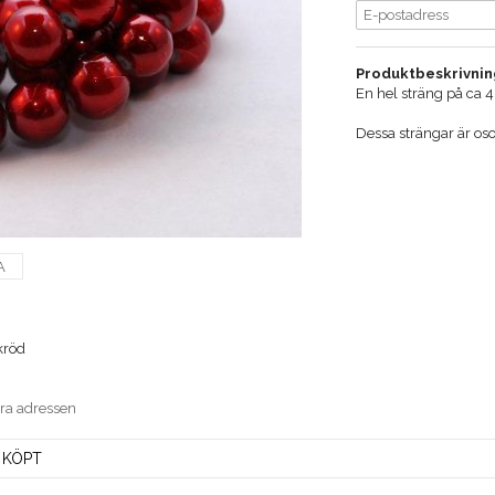
Produktbeskrivnin
En hel sträng på ca 
Dessa strängar är os
A
kröd
era adressen
 KÖPT