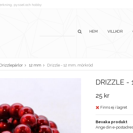
lverkning, pyssel och hobby
HEM
VILLKOR
Drizzlepärlor
12 mm
Drizzle - 12 mm, mörkröd
DRIZZLE -
25 kr
Finns ej i lagret
Bevaka produkt
Ange din e-postadress