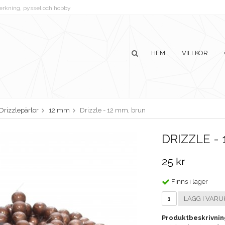
lverkning, pyssel och hobby
HEM
VILLKOR
Drizzlepärlor
12 mm
Drizzle - 12 mm, brun
DRIZZLE -
25 kr
Finns i lager
LÄGG I VARU
Produktbeskrivnin