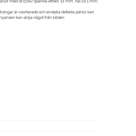
pärlor med drizzle/sparkle-effekt, 12 mm, hål ca 1 mm
trängar är osorterade och enstaka defekta pärlor kan
yansen kan skilja något från bilden