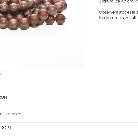
1 sträng (ca 40 cm) 
Observera att dessa s
förekomma samt att n
A
RUN
era adressen
 KÖPT