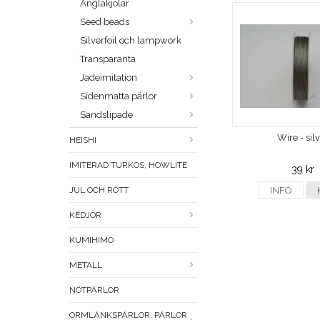
Änglakjolar
Seed beads
Silverfoil och lampwork
Transparanta
Jadeimitation
Sidenmatta pärlor
Sandslipade
Wire - sil
HEISHI
IMITERAD TURKOS, HOWLITE
39 kr
JUL OCH RÖTT
INFO
KEDJOR
KUMIHIMO
METALL
NÖTPÄRLOR
ORMLÄNKSPÄRLOR, PÄRLOR