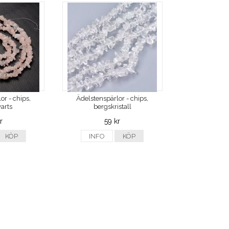
or - chips,
Ädelstenspärlor - chips,
arts
bergskristall
r
59 kr
KÖP
INFO
KÖP