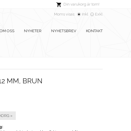
Din varukorg är tom!
Moms visas:
Inkl
Exkl
OM OSS
NYHETER
NYHETSBREV
KONTAKT
 12 MM, BRUN
KORG »
g: