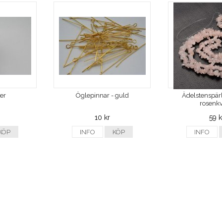
ver
Öglepinnar - guld
Ädelstenspärl
rosenkv
10 kr
59 k
KÖP
INFO
KÖP
INFO