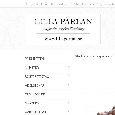
Din pärlbutik på nätet - pärlor och andra tillbehör för smyckestil
Startsida
Glaspärlor
PRESENTTIPS!
NYHETER
ROSTFRITT STÅL
ÄDELSTENAR
ERBJUDANDE
SMYCKEN
AKRYLPÄRLOR