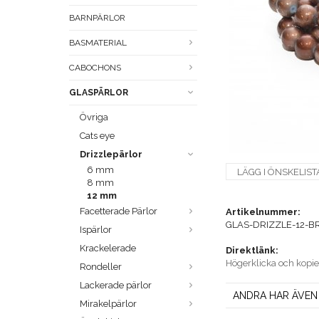
BARNPÄRLOR
BASMATERIAL
CABOCHONS
GLASPÄRLOR
Övriga
Cats eye
Drizzlepärlor
6 mm
LÄGG I ÖNSKELIST
8 mm
12 mm
Facetterade Pärlor
Artikelnummer:
GLAS-DRIZZLE-12-B
Ispärlor
Krackelerade
Direktlänk:
Högerklicka och kopi
Rondeller
Lackerade pärlor
ANDRA HAR ÄVEN
Mirakelpärlor