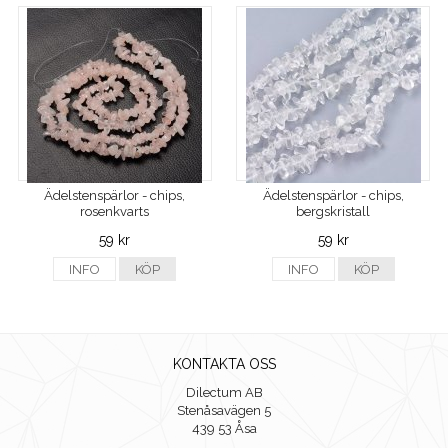
Ädelstenspärlor - chips,
Ädelstenspärlor - chips,
rosenkvarts
bergskristall
59 kr
59 kr
INFO
KÖP
INFO
KÖP
KONTAKTA OSS
Dilectum AB
Stenåsavägen 5
439 53 Åsa