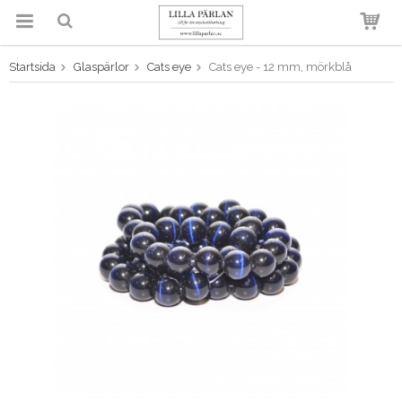
Startsida
Glaspärlor
Cats eye
Cats eye - 12 mm, mörkblå
Produkten har blivit tillagd i
varukorgen