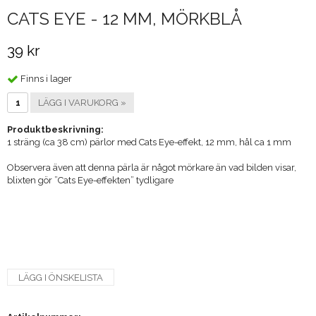
CATS EYE - 12 MM, MÖRKBLÅ
39 kr
Finns i lager
LÄGG I VARUKORG »
Produktbeskrivning:
1 sträng (ca 38 cm) pärlor med Cats Eye-effekt, 12 mm, hål ca 1 mm
Observera även att denna pärla är något mörkare än vad bilden visar,
blixten gör ”Cats Eye-effekten” tydligare
LÄGG I ÖNSKELISTA