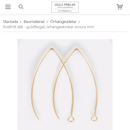
Startsida
Basmaterial
Örhängesdelar
Produkten har blivit tillagd i
Rostfritt stål - guldfärgat, örhängeskrokar 40x24 mm
varukorgen