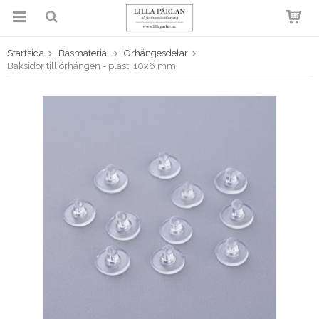
Startsida
Basmaterial
Örhängesdelar
Produkten har blivit tillagd i
Baksidor till örhängen - plast, 10x6 mm
varukorgen