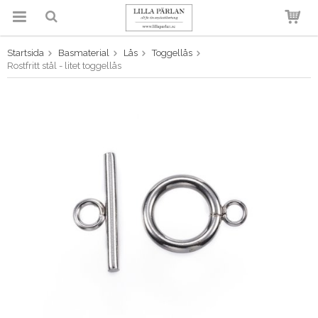
Startsida
Basmaterial
Lås
Toggellås
Produkten har blivit tillagd i
Rostfritt stål - litet toggellås
varukorgen