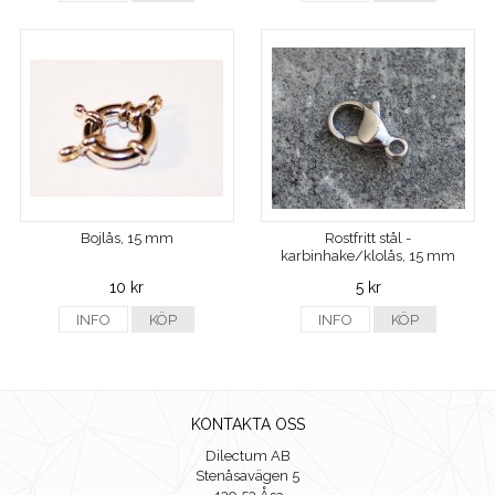
Bojlås, 15 mm
Rostfritt stål -
karbinhake/klolås, 15 mm
10 kr
5 kr
INFO
KÖP
INFO
KÖP
KONTAKTA OSS
Dilectum AB
Stenåsavägen 5