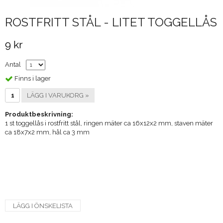
ROSTFRITT STÅL - LITET TOGGELLÅS
9 kr
Antal
Finns i lager
LÄGG I VARUKORG »
Produktbeskrivning:
1 st toggellås i rostfritt stål, ringen mäter ca 16x12x2 mm, staven mäter
ca 18x7x2 mm, hål ca 3 mm
LÄGG I ÖNSKELISTA