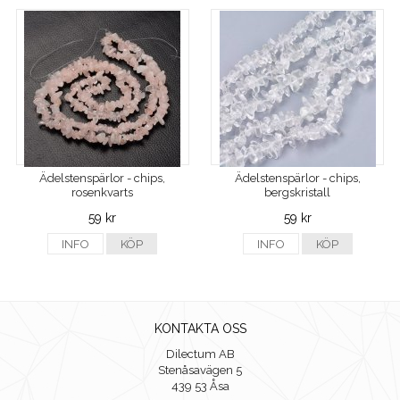
Ädelstenspärlor - chips,
Ädelstenspärlor - chips,
rosenkvarts
bergskristall
59 kr
59 kr
INFO
KÖP
INFO
KÖP
KONTAKTA OSS
Dilectum AB
Stenåsavägen 5
439 53 Åsa