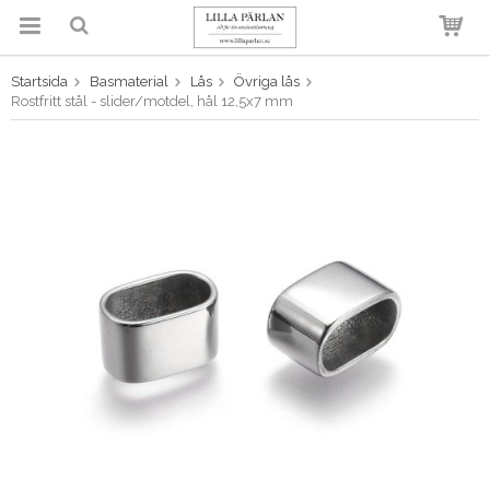
Startsida
Basmaterial
Lås
Övriga lås
Produkten har blivit tillagd i
Rostfritt stål - slider/motdel, hål 12,5x7 mm
varukorgen