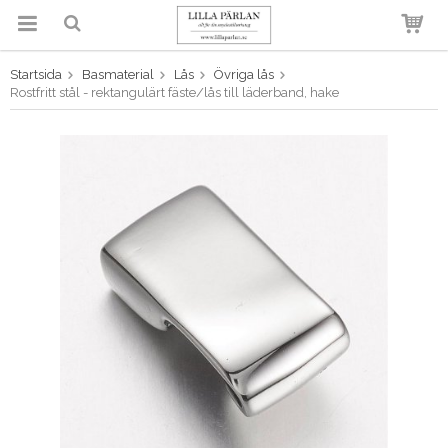
Startsida
Basmaterial
Lås
Övriga lås
Produkten har blivit tillagd i
Rostfritt stål - rektangulärt fäste/lås till läderband, hake
varukorgen