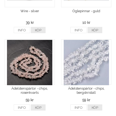
Wire - silver
Öglepinnar - guld
39 kr
10 kr
INFO
KÖP
INFO
KÖP
Ädelstenspärlor - chips,
Ädelstenspärlor - chips,
rosenkvarts
bergskristall
59 kr
59 kr
INFO
KÖP
INFO
KÖP