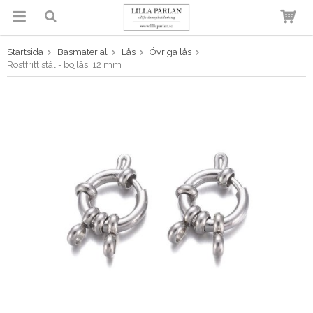
Startsida
Basmaterial
Lås
Övriga lås
Produkten har blivit tillagd i
Rostfritt stål - bojlås, 12 mm
varukorgen