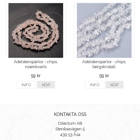
Ädelstenspärlor - chips,
Ädelstenspärlor - chips,
rosenkvarts
bergskristall
59 kr
59 kr
INFO
KÖP
INFO
KÖP
KONTAKTA OSS
Dilectum AB
Stenåsavägen 5
439 53 Åsa