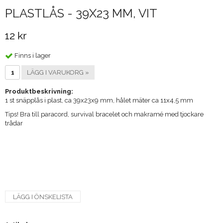
PLASTLÅS - 39X23 MM, VIT
12 kr
Finns i lager
LÄGG I VARUKORG »
Produktbeskrivning:
1 st snäpplås i plast, ca 39x23x9 mm, hålet mäter ca 11x4,5 mm
Tips! Bra till paracord, survival bracelet och makramé med tjockare
trådar
LÄGG I ÖNSKELISTA