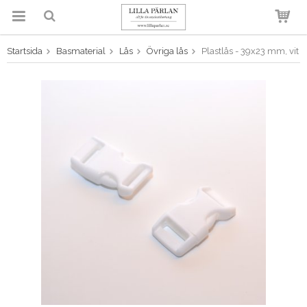
Startsida
Basmaterial
Lås
Övriga lås
Plastlås - 39x23 mm, vit
Produkten har blivit tillagd i
varukorgen