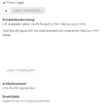
Finns i lager
LÄGG I VARUKORG »
Produktbeskrivning:
1 st snäpplås i plast, ca 28,8x15x6,3 mm, hål ca 11x3,2 mm
Tips! Bra till paracord, survival bracelet och makramé med ca 2 mm
trådar
LÄGG I ÖNSKELISTA
Artikelnummer:
LAS-PLAST-29x15-GUL
Direktlänk:
Högerklicka och kopiera adressen