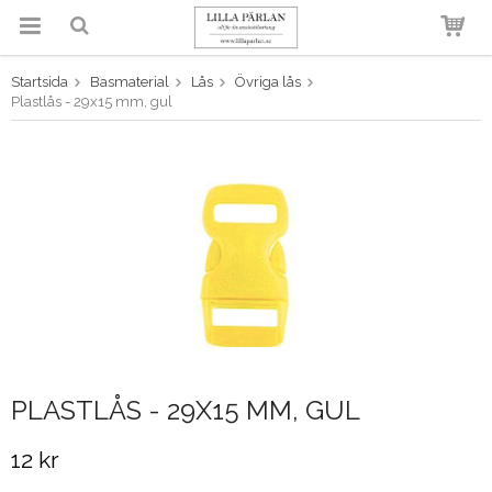
Startsida
Basmaterial
Lås
Övriga lås
Produkten har blivit tillagd i
Plastlås - 29x15 mm, gul
varukorgen
PLASTLÅS - 29X15 MM, GUL
12 kr