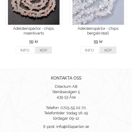
Ädelstenspärlor - chips,
Ädelstenspärlor - chips,
rosenkvarts
bergskristall
59 kr
59 kr
INFO
KÖP
INFO
KÖP
KONTAKTA OSS
Dilectum AB
Stenåsavägen 5
439 53 Åsa
Telefon: 0725-55 02 70
Telefontider: tisdag 16-19
lördagar 09-12
E-post: info@lillaparlan.se