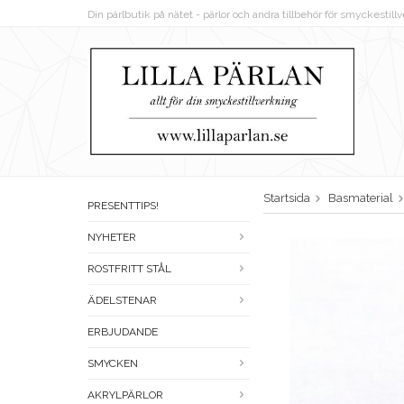
Din pärlbutik på nätet - pärlor och andra tillbehör för smyckestil
Startsida
Basmaterial
PRESENTTIPS!
NYHETER
ROSTFRITT STÅL
ÄDELSTENAR
ERBJUDANDE
SMYCKEN
AKRYLPÄRLOR