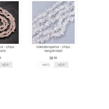
or - chips,
Ädelstenspärlor - chips,
arts
bergskristall
r
59 kr
KÖP
INFO
KÖP