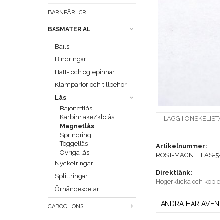
BARNPÄRLOR
BASMATERIAL
Bails
Bindringar
Hatt- och öglepinnar
Klämpärlor och tillbehör
Lås
Bajonettlås
Karbinhake/klolås
LÄGG I ÖNSKELIST
Magnetlås
Springring
Toggellås
Artikelnummer:
Övriga lås
ROST-MAGNETLAS-5
Nyckelringar
Direktlänk:
Splittringar
Högerklicka och kopi
Örhängesdelar
ANDRA HAR ÄVEN
CABOCHONS