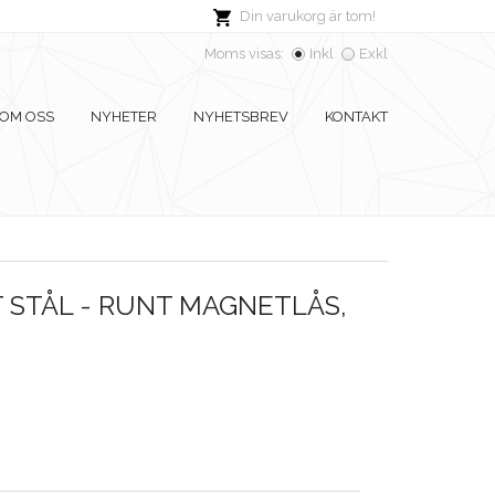
Din varukorg är tom!
Moms visas:
Inkl
Exkl
OM OSS
NYHETER
NYHETSBREV
KONTAKT
 STÅL - RUNT MAGNETLÅS,