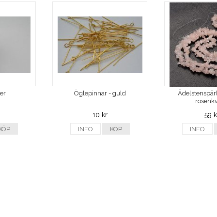
ver
Öglepinnar - guld
Ädelstenspärl
rosenkv
10 kr
59 k
KÖP
INFO
KÖP
INFO