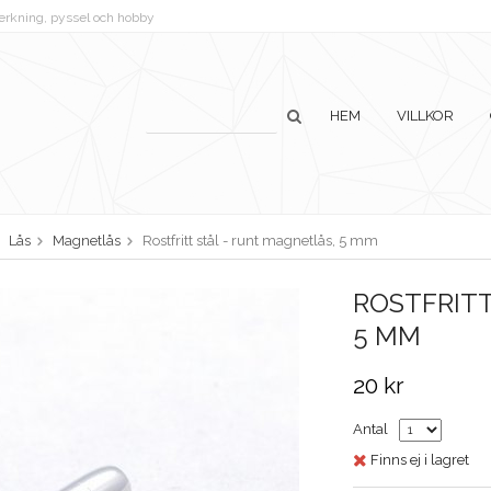
lverkning, pyssel och hobby
HEM
VILLKOR
Lås
Magnetlås
Rostfritt stål - runt magnetlås, 5 mm
ROSTFRITT
5 MM
20 kr
Antal
Finns ej i lagret