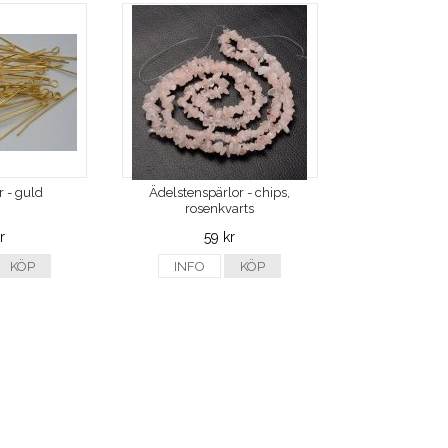
 - guld
Ädelstenspärlor - chips,
rosenkvarts
r
59 kr
KÖP
INFO
KÖP