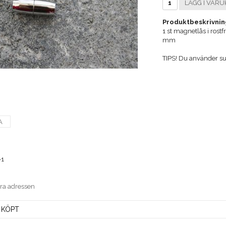
LÄGG I VARU
Produktbeskrivnin
1 st magnetlås i rostf
mm
TIPS! Du använder su
A
-1
era adressen
 KÖPT