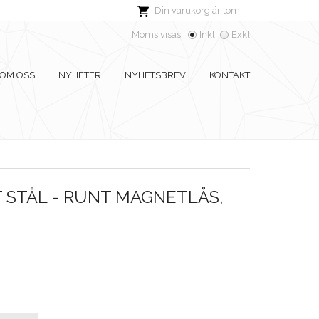
Din varukorg är tom!
Moms visas:
Inkl
Exkl
OM OSS
NYHETER
NYHETSBREV
KONTAKT
 STÅL - RUNT MAGNETLÅS,