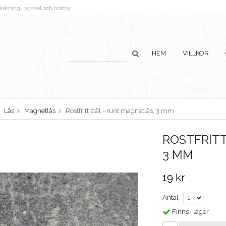
lverkning, pyssel och hobby
HEM
VILLKOR
Lås
Magnetlås
Rostfritt stål - runt magnetlås, 3 mm
ROSTFRITT
3 MM
19 kr
Antal
Finns i lager