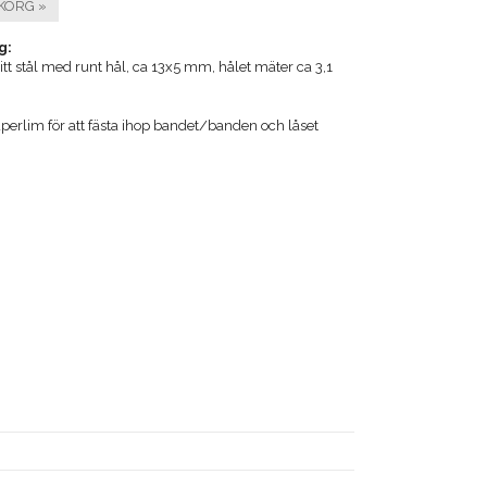
KORG »
g:
ritt stål med runt hål, ca 13x5 mm, hålet mäter ca 3,1
perlim för att fästa ihop bandet/banden och låset