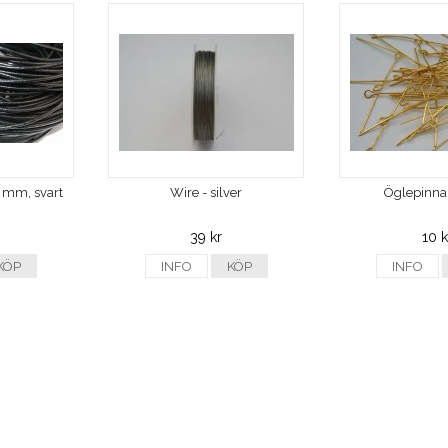
3 mm, svart
Wire - silver
Öglepinnar
39 kr
10 k
KÖP
INFO
KÖP
INFO