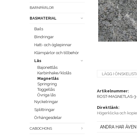
BARNPÄRLOR
BASMATERIAL
Bails
Bindringar
Hatt- och öglepinnar
Klämpärlor och tillbehör
Lås
Bajonettlås
Karbinhake/klolås
LÄGG I ÖNSKELIST
Magnetlås
Springring
Toggellås
Artikelnummer:
Övriga lås
ROST-MAGNETLAS-3
Nyckelringar
Direktlänk:
Splittringar
Högerklicka och kopi
Örhängesdelar
ANDRA HAR ÄVEN
CABOCHONS