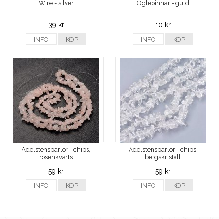
Wire - silver
Öglepinnar - guld
39 kr
10 kr
INFO
KÖP
INFO
KÖP
Ädelstenspärlor - chips,
Ädelstenspärlor - chips,
rosenkvarts
bergskristall
59 kr
59 kr
INFO
KÖP
INFO
KÖP