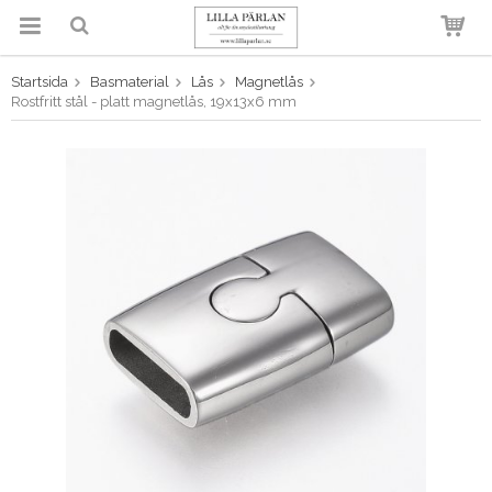
Startsida
Basmaterial
Lås
Magnetlås
Produkten har blivit tillagd i
Rostfritt stål - platt magnetlås, 19x13x6 mm
varukorgen