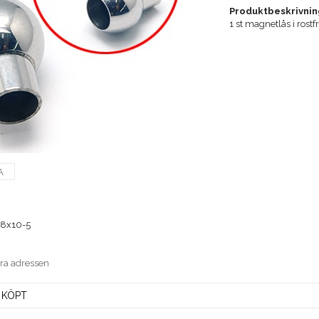
Produktbeskrivnin
1 st magnetlås i rost
A
8x10-5
era adressen
 KÖPT