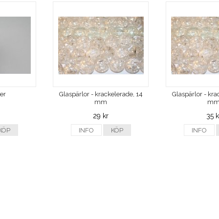
ver
Glaspärlor - krackelerade, 14
Glaspärlor - kra
mm
m
29 kr
35 k
KÖP
INFO
KÖP
INFO