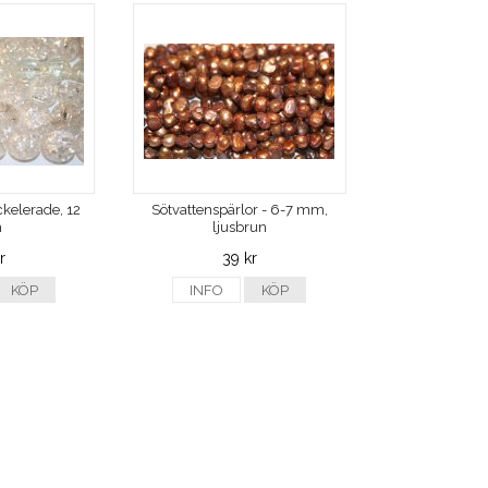
ckelerade, 12
Sötvattenspärlor - 6-7 mm,
m
ljusbrun
r
39 kr
KÖP
INFO
KÖP