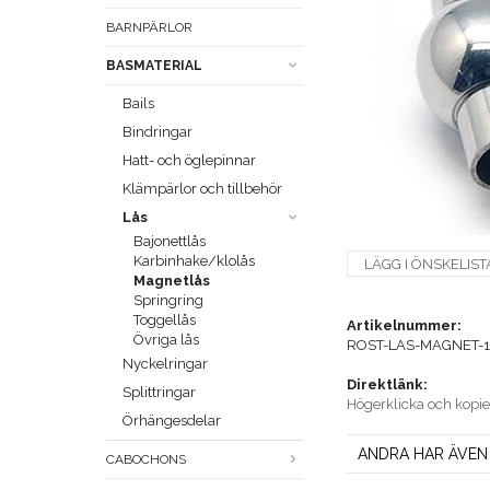
BARNPÄRLOR
BASMATERIAL
Bails
Bindringar
Hatt- och öglepinnar
Klämpärlor och tillbehör
Lås
Bajonettlås
Karbinhake/klolås
LÄGG I ÖNSKELIST
Magnetlås
Springring
Toggellås
Artikelnummer:
Övriga lås
ROST-LAS-MAGNET-1
Nyckelringar
Direktlänk:
Splittringar
Högerklicka och kopi
Örhängesdelar
ANDRA HAR ÄVEN
CABOCHONS