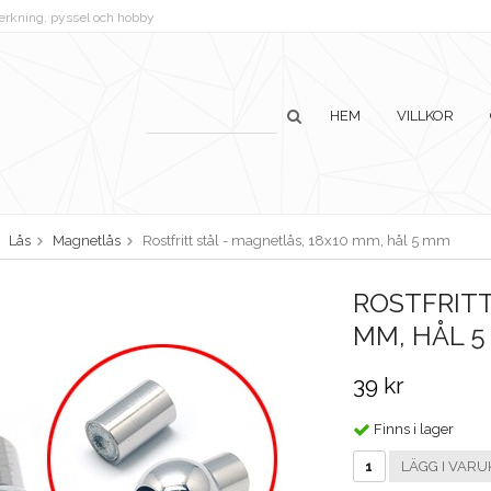
lverkning, pyssel och hobby
HEM
VILLKOR
Lås
Magnetlås
Rostfritt stål - magnetlås, 18x10 mm, hål 5 mm
ROSTFRITT
MM, HÅL 
39 kr
Finns i lager
LÄGG I VARU