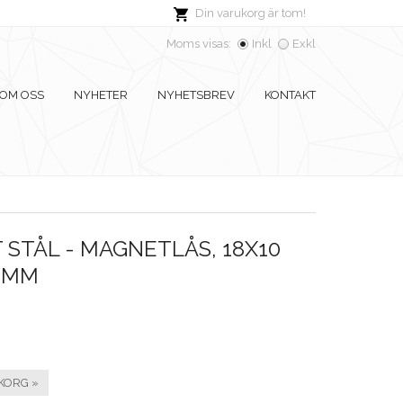
Din varukorg är tom!
Moms visas:
Inkl
Exkl
OM OSS
NYHETER
NYHETSBREV
KONTAKT
 STÅL - MAGNETLÅS, 18X10
5 MM
KORG »