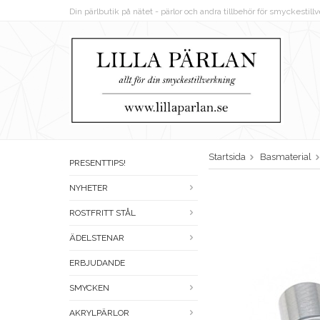
Din pärlbutik på nätet - pärlor och andra tillbehör för smyckestil
Startsida
Basmaterial
PRESENTTIPS!
NYHETER
ROSTFRITT STÅL
ÄDELSTENAR
ERBJUDANDE
SMYCKEN
AKRYLPÄRLOR