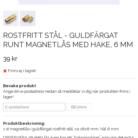
ROSTFRITT STÅL - GULDFÄRGAT
RUNT MAGNETLÅS MED HAKE, 6 MM
39 kr
Finns ej i lagret
Bevaka produkt
Ange din e-postadress nedan så meddelar vi dig när produkten finns i
lager!
BEVAKA
Produktbeskrivning:
1 st magnetlås i guldfärgat rostfritt stål, ca 18x8 mm, hål 6 mm
OBSERVERA att detta lås även har ett ”hakningsläge” som gör det extra