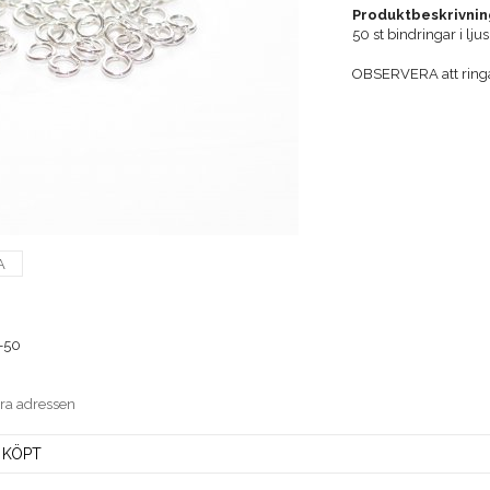
Produktbeskrivnin
50 st bindringar i lju
OBSERVERA att ringarn
A
-50
era adressen
 KÖPT