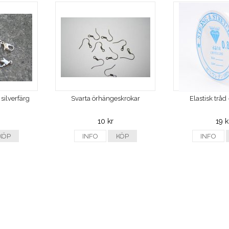
silverfärg
Svarta örhängeskrokar
Elastisk trå
10 kr
19 k
KÖP
INFO
KÖP
INFO