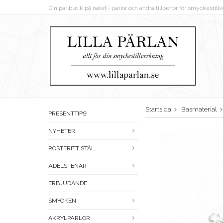
Din pärlbutik på nätet - pärlor och andra tillbehör för smyckestil
Startsida
Basmaterial
PRESENTTIPS!
NYHETER
ROSTFRITT STÅL
ÄDELSTENAR
ERBJUDANDE
SMYCKEN
AKRYLPÄRLOR