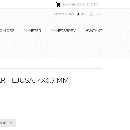
Din varukorg är tom!
Moms visas:
Inkl
Exkl
OM OSS
NYHETER
NYHETSBREV
KONTAKT
R - LJUSA, 4X0,7 MM
KORG »