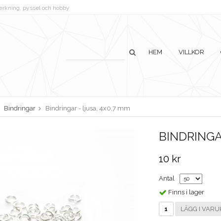
lverkning, pyssel och hobby
HEM
VILLKOR
Bindringar
Bindringar - ljusa, 4x0,7 mm
BINDRINGA
10 kr
Antal
Finns i lager
LÄGG I VARU