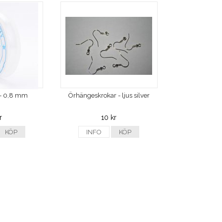
d - 0,8 mm
Örhängeskrokar - ljus silver
r
10 kr
KÖP
INFO
KÖP