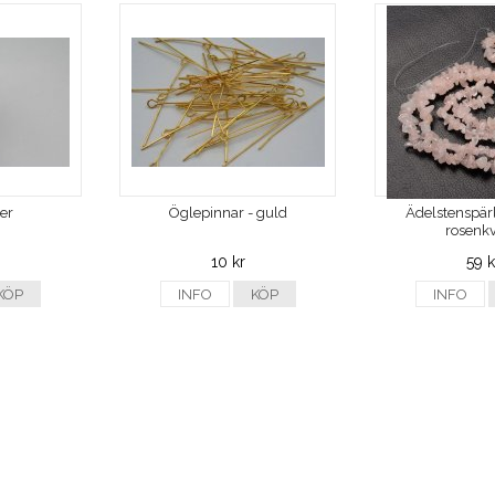
ver
Öglepinnar - guld
Ädelstenspärl
rosenkv
10 kr
59 k
KÖP
INFO
KÖP
INFO