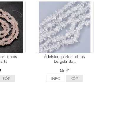
or - chips,
Ädelstenspärlor - chips,
arts
bergskristall
r
59 kr
KÖP
INFO
KÖP