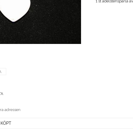
1 st ädelstenspärla a
A
TA
era adressen
 KÖPT