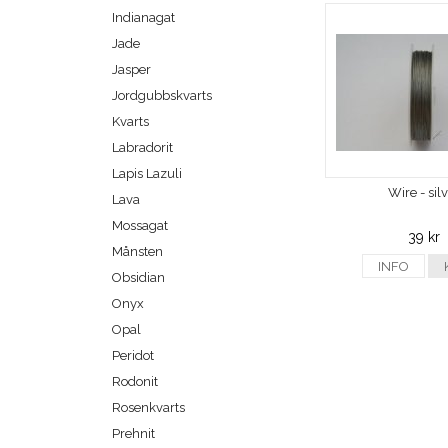
Indianagat
Jade
Jasper
Jordgubbskvarts
Kvarts
Labradorit
Lapis Lazuli
Wire - sil
Lava
Mossagat
39 kr
Månsten
INFO
Obsidian
Onyx
Opal
Peridot
Rodonit
Rosenkvarts
Prehnit