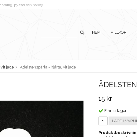
lverkning, pyssel och hobby
HEM
VILLKOR
Vit jade
Ädelstenspärla - hjärta, vit jade
ÄDELSTENS
15 kr
Finns i lager
LÄGG I VARU
Produktbeskrivnin