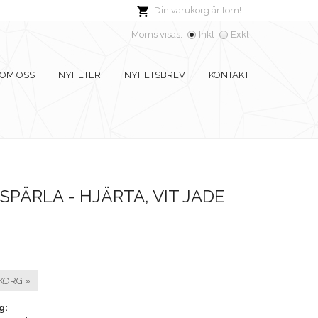
Din varukorg är tom!
Moms visas:
Inkl
Exkl
OM OSS
NYHETER
NYHETSBREV
KONTAKT
PÄRLA - HJÄRTA, VIT JADE
KORG »
g: