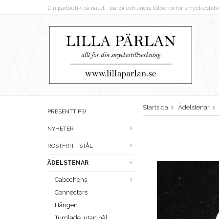
Din pärlbutik på nätet - pärlor och andra tillbehör för smyckestil
Startsida
Ädelstenar
PRESENTTIPS!
NYHETER
ROSTFRITT STÅL
ÄDELSTENAR
Cabochons
Connectors
Hängen
Tumlade, utan hål