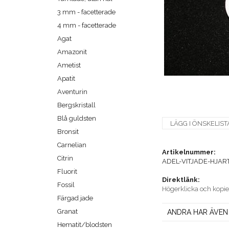
3 mm - facetterade
4 mm - facetterade
Agat
Amazonit
Ametist
Apatit
Aventurin
Bergskristall
Blå guldsten
LÄGG I ÖNSKELIST
Bronsit
Carnelian
Artikelnummer:
Citrin
ADEL-VITJADE-HJAR
Fluorit
Direktlänk:
Fossil
Högerklicka och kopi
Färgad jade
Granat
ANDRA HAR ÄVEN
Hematit/blodsten