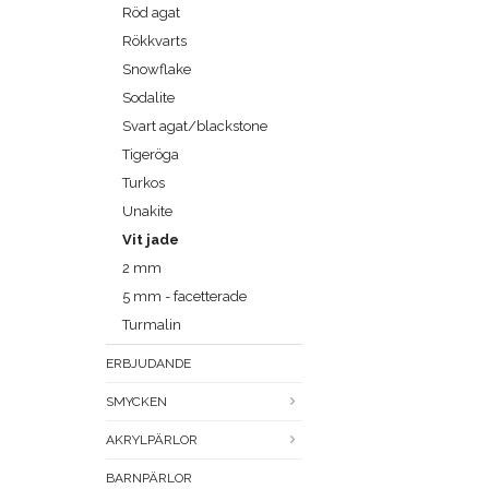
Röd agat
Rökkvarts
Snowflake
Sodalite
Svart agat/blackstone
Tigeröga
Turkos
Unakite
Vit jade
2 mm
5 mm - facetterade
Turmalin
ERBJUDANDE
SMYCKEN
AKRYLPÄRLOR
BARNPÄRLOR