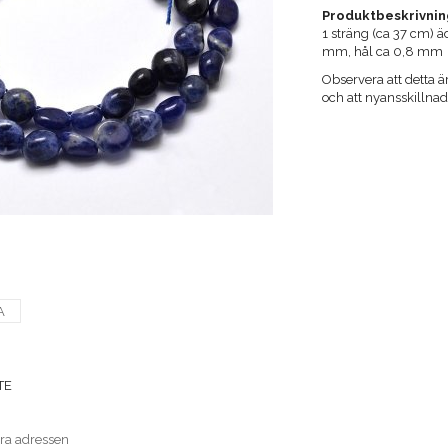
Produktbeskrivnin
1 sträng (ca 37 cm) ä
mm, hål ca 0,8 mm
Observera att detta är
och att nyansskilln
A
TE
era adressen