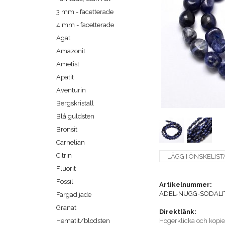
3 mm - facetterade
4 mm - facetterade
Agat
Amazonit
Ametist
Apatit
Aventurin
Bergskristall
Blå guldsten
Bronsit
Carnelian
Citrin
LÄGG I ÖNSKELIST
Fluorit
Fossil
Artikelnummer:
ADEL-NUGG-SODALI
Färgad jade
Granat
Direktlänk:
Hematit/blodsten
Högerklicka och kopi