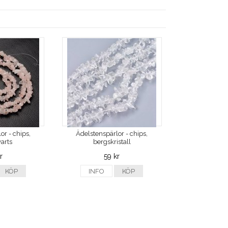
or - chips,
Ädelstenspärlor - chips,
arts
bergskristall
r
59 kr
KÖP
INFO
KÖP