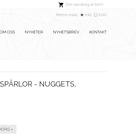
Din varukorg är tom!
Moms visas:
Inkl
Exkl
OM OSS
NYHETER
NYHETSBREV
KONTAKT
SPÄRLOR - NUGGETS,
KORG »