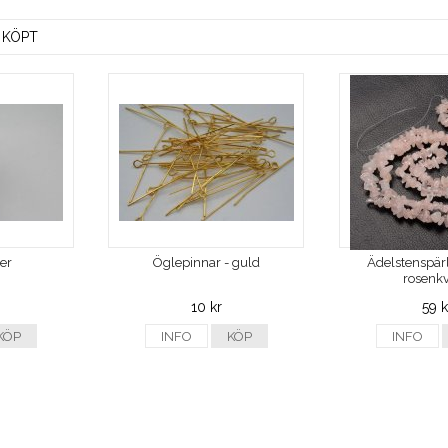
 KÖPT
ver
Öglepinnar - guld
Ädelstenspärl
rosenkv
10 kr
59 k
KÖP
INFO
KÖP
INFO