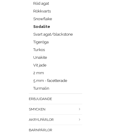
Röd agat
Rökkvarts
Snowflake
Sodalite
Svart agat/blackstone
Tigeröga
Turkos
Unakite
Vit jade
2 mm
5 mm - facetterade
Turmalin
ERBJUDANDE
SMYCKEN
AKRYLPÄRLOR
BARNPÄRLOR