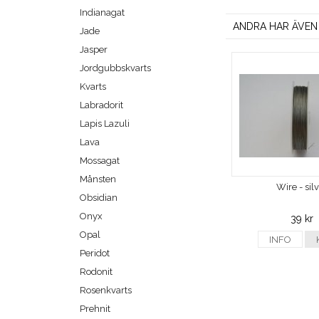
Indianagat
ANDRA HAR ÄVEN
Jade
Jasper
Jordgubbskvarts
Kvarts
Labradorit
Lapis Lazuli
Lava
Mossagat
Månsten
Wire - sil
Obsidian
Onyx
39 kr
Opal
INFO
Peridot
Rodonit
Rosenkvarts
Prehnit