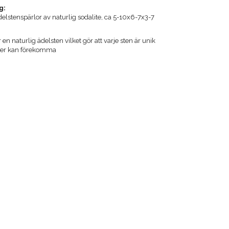
g:
delstenspärlor av naturlig sodalite, ca 5-10x6-7x3-7
 en naturlig ädelsten vilket gör att varje sten är unik
ader kan förekomma