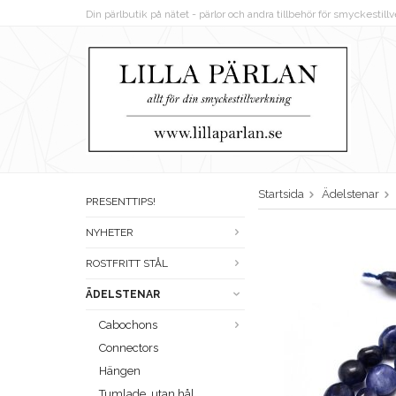
Din pärlbutik på nätet - pärlor och andra tillbehör för smyckestil
Startsida
Ädelstenar
PRESENTTIPS!
NYHETER
ROSTFRITT STÅL
ÄDELSTENAR
Cabochons
Connectors
Hängen
Tumlade, utan hål