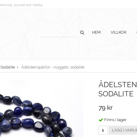
lverkning, pyssel och hobby
HEM
VILLKOR
Sodalite
Ädelstenspärlor - nuggets, sodalite
ÄDELSTEN
SODALITE
79 kr
Finns i lager
LÄGG I VARU