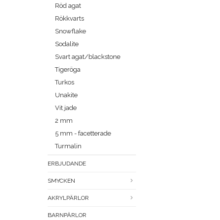
Röd agat
Rökkvarts
Snowflake
Sodalite
Svart agat/blackstone
Tigeröga
Turkos
Unakite
Vit jade
2 mm
5 mm - facetterade
Turmalin
ERBJUDANDE
SMYCKEN
AKRYLPÄRLOR
BARNPÄRLOR