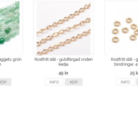
uggets, grön
Rostfritt stål - guldfärgad vriden
Rostfritt stål 
n
kedja
bindringar,
49 kr
25 k
KÖP
INFO
KÖP
INFO