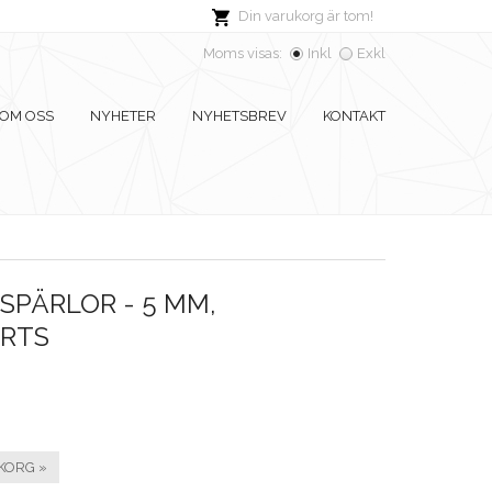
Din varukorg är tom!
Moms visas:
Inkl
Exkl
OM OSS
NYHETER
NYHETSBREV
KONTAKT
PÄRLOR - 5 MM,
RTS
KORG »