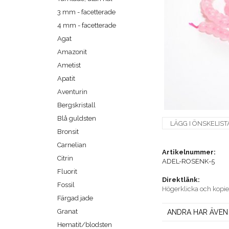
3 mm - facetterade
4 mm - facetterade
Agat
Amazonit
Ametist
Apatit
Aventurin
Bergskristall
Blå guldsten
LÄGG I ÖNSKELIST
Bronsit
Carnelian
Artikelnummer:
Citrin
ADEL-ROSENK-5
Fluorit
Direktlänk:
Fossil
Högerklicka och kopi
Färgad jade
Granat
ANDRA HAR ÄVEN
Hematit/blodsten