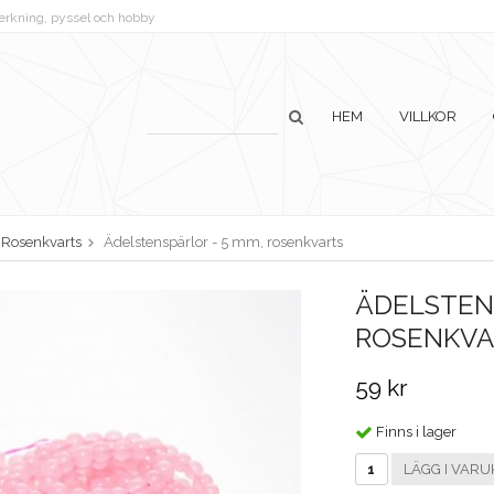
lverkning, pyssel och hobby
HEM
VILLKOR
Rosenkvarts
Ädelstenspärlor - 5 mm, rosenkvarts
ÄDELSTENS
ROSENKVA
59 kr
Finns i lager
LÄGG I VARU