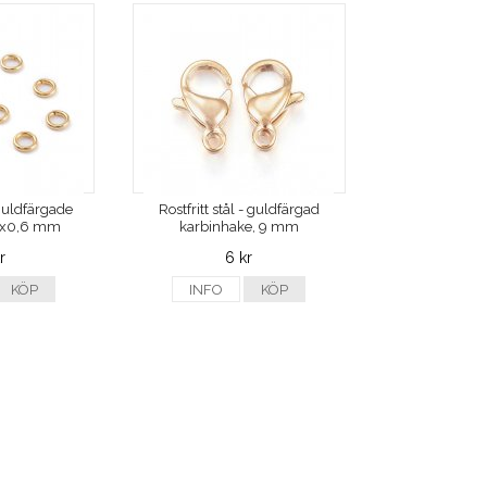
- guldfärgade
Rostfritt stål - guldfärgad
 4x0,6 mm
karbinhake, 9 mm
r
6 kr
KÖP
INFO
KÖP