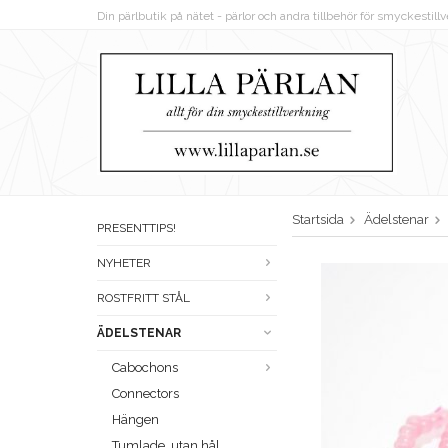
Din pärlbutik på nätet - pärlor och andra tillbehör för smyckestil
Startsida
Ädelstenar
PRESENTTIPS!
NYHETER
ROSTFRITT STÅL
ÄDELSTENAR
Cabochons
Connectors
Hängen
Tumlade, utan hål