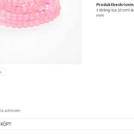
Produktbeskrivnin
1 sträng (ca 37 cm) ä
mm
A
era adressen
 KÖPT