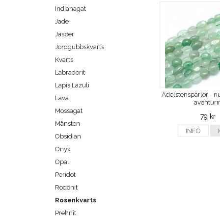
Indianagat
Jade
Jasper
Jordgubbskvarts
Kvarts
Labradorit
Lapis Lazuli
Ädelstenspärlor - n
Lava
aventuri
Mossagat
79 kr
Månsten
INFO
Obsidian
Onyx
Opal
Peridot
Rodonit
Rosenkvarts
Prehnit