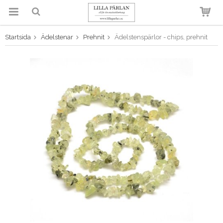
Startsida
Ädelstenar
Prehnit
Ädelstenspärlor - chips, prehnit
Produkten har blivit tillagd i
varukorgen