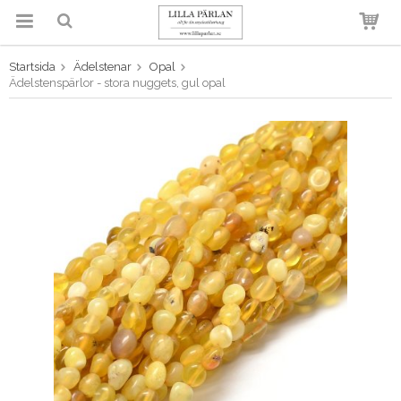
Startsida
Ädelstenar
Opal
Produkten har blivit tillagd i
Ädelstenspärlor - stora nuggets, gul opal
varukorgen