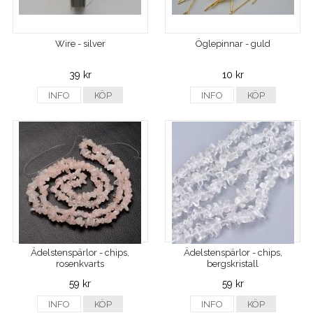
Wire - silver
Öglepinnar - guld
39 kr
10 kr
INFO
KÖP
INFO
KÖP
Ädelstenspärlor - chips,
Ädelstenspärlor - chips,
rosenkvarts
bergskristall
59 kr
59 kr
INFO
KÖP
INFO
KÖP