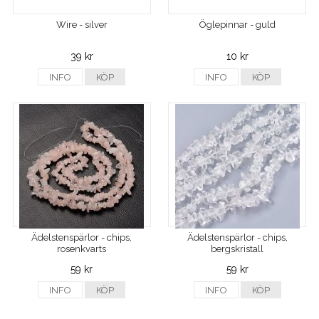
Wire - silver
Öglepinnar - guld
39 kr
10 kr
INFO
KÖP
INFO
KÖP
Ädelstenspärlor - chips,
Ädelstenspärlor - chips,
rosenkvarts
bergskristall
59 kr
59 kr
INFO
KÖP
INFO
KÖP