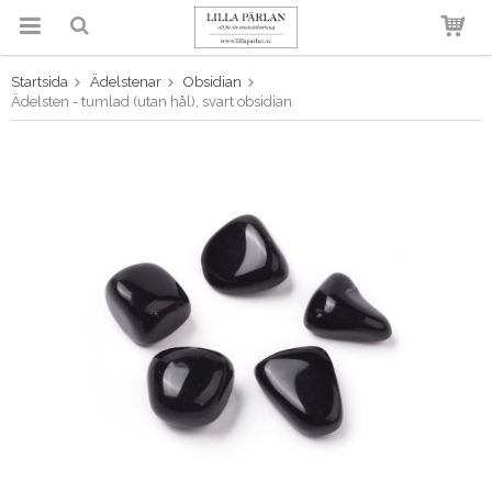
Startsida
Ädelstenar
Obsidian
Produkten har blivit tillagd i
Ädelsten - tumlad (utan hål), svart obsidian
varukorgen