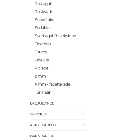
Röd agat
Rökkvarts
Snowflake
Sodalite
Svart agat/blackstone
Tigeröga
Turkos
Unakite
Vit jade
2 mm
5 mm - facetterade
Turmalin
ERBJUDANDE
SMYCKEN
AKRYLPÄRLOR
BARNPÄRLOR