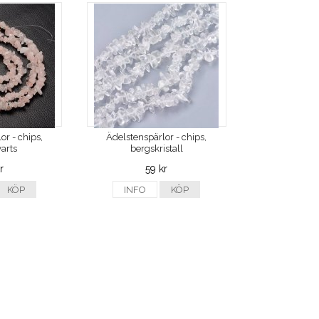
or - chips,
Ädelstenspärlor - chips,
arts
bergskristall
r
59 kr
KÖP
INFO
KÖP