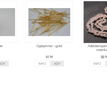
ver
Öglepinnar - guld
Ädelstenspärl
rosenkv
10 kr
59 k
KÖP
INFO
KÖP
INFO