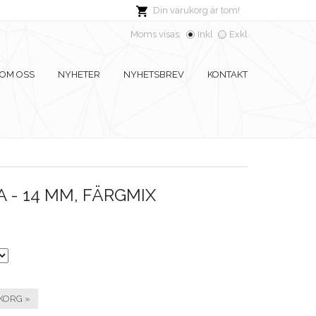
Din varukorg är tom!
Moms visas:
Inkl
Exkl
OM OSS
NYHETER
NYHETSBREV
KONTAKT
 - 14 MM, FÄRGMIX
KORG »