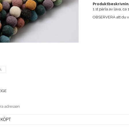
Produktbeskrivnin
1 st pärla av lava, c
OBSERVERA att du väl
A
EIGE
era adressen
 KÖPT