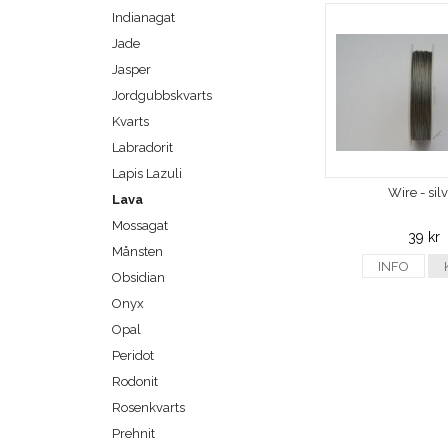
Indianagat
Jade
Jasper
Jordgubbskvarts
Kvarts
Labradorit
Lapis Lazuli
Wire - sil
Lava
Mossagat
39 kr
Månsten
INFO
Obsidian
Onyx
Opal
Peridot
Rodonit
Rosenkvarts
Prehnit