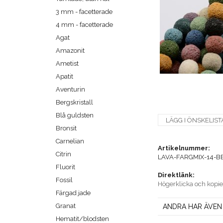
3 mm - facetterade
4 mm - facetterade
Agat
Amazonit
Ametist
Apatit
Aventurin
Bergskristall
Blå guldsten
LÄGG I ÖNSKELIST
Bronsit
Carnelian
Artikelnummer:
Citrin
LAVA-FARGMIX-14-B
Fluorit
Direktlänk:
Fossil
Högerklicka och kopi
Färgad jade
Granat
ANDRA HAR ÄVEN
Hematit/blodsten