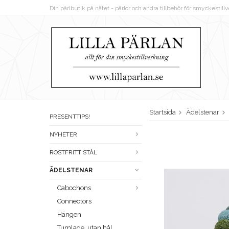
Din pärlbutik på nätet - pärlor och andra tillbehör för smyckestil
Startsida
Ädelstenar
PRESENTTIPS!
NYHETER
ROSTFRITT STÅL
ÄDELSTENAR
Cabochons
Connectors
Hängen
Tumlade, utan hål