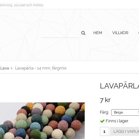
lverkning, pyssel och hobby
HEM
VILLKOR
Lava
Lavapärla - 14 mm, färgmix
LAVAPÄRLA
7 kr
Färg
Finns i lager
LÄGG I VARU