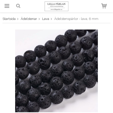
Startsida
Ädelstenar
Lava
Ädelstenspärlor - lava, 6 mm
Produkten har blivit tillagd i
varukorgen