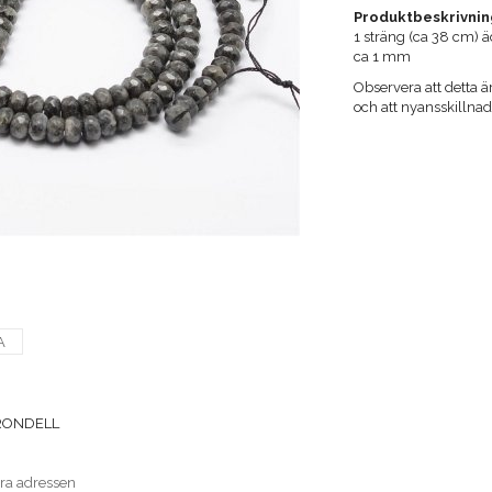
Produktbeskrivnin
1 sträng (ca 38 cm) ä
ca 1 mm
Observera att detta är
och att nyansskilln
A
RONDELL
era adressen