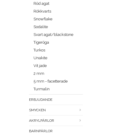
Röd agat
Rökkvarts
Snowflake
Sodalite
Svart agat/blackstone
Tigeröga
Turkos
Unakite
Vit jade
2 mm
5 mm - facetterade
Turmalin
ERBJUDANDE
SMYCKEN
AKRYLPÄRLOR
BARNPÄRLOR