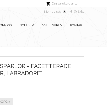
Din varukorg är tom!
Moms visas:
Inkl
Exkl
OM OSS
NYHETER
NYHETSBREV
KONTAKT
SPÄRLOR - FACETTERADE
R, LABRADORIT
KORG »