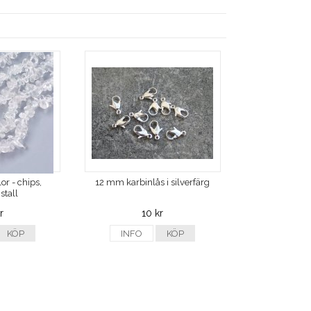
or - chips,
12 mm karbinlås i silverfärg
stall
r
10 kr
KÖP
INFO
KÖP