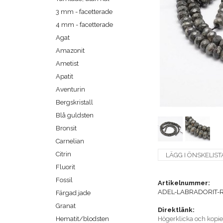
3 mm - facetterade
4 mm - facetterade
Agat
Amazonit
Ametist
Apatit
Aventurin
Bergskristall
Blå guldsten
Bronsit
Carnelian
Citrin
LÄGG I ÖNSKELIST
Fluorit
Fossil
Artikelnummer:
ADEL-LABRADORIT-
Färgad jade
Granat
Direktlänk:
Hematit/blodsten
Högerklicka och kopi