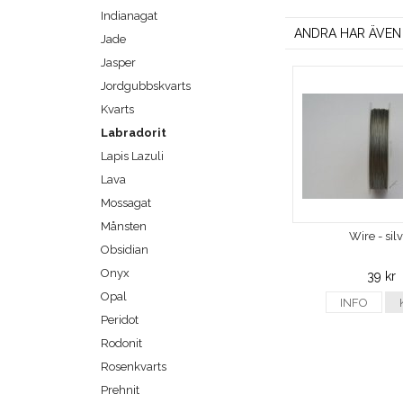
Indianagat
ANDRA HAR ÄVEN
Jade
Jasper
Jordgubbskvarts
Kvarts
Labradorit
Lapis Lazuli
Lava
Mossagat
Månsten
Wire - sil
Obsidian
Onyx
39 kr
Opal
INFO
Peridot
Rodonit
Rosenkvarts
Prehnit