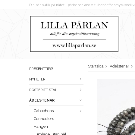
Din pärlbutik på nätet - pärlor och andra tillbehör för smyckestil
Startsida
Ädelstenar
PRESENTTIPS!
NYHETER
ROSTFRITT STÅL
ÄDELSTENAR
Cabochons
Connectors
Hängen
Tumlade, utan hål