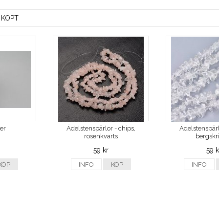
 KÖPT
ver
Ädelstenspärlor - chips,
Ädelstenspärl
rosenkvarts
bergskri
59 kr
59 k
KÖP
INFO
KÖP
INFO