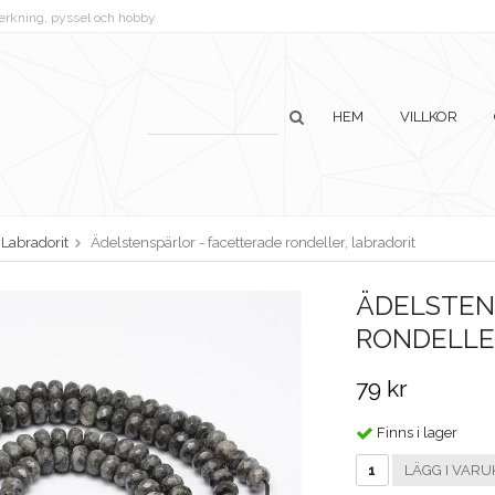
lverkning, pyssel och hobby
HEM
VILLKOR
Labradorit
Ädelstenspärlor - facetterade rondeller, labradorit
ÄDELSTEN
RONDELLE
79 kr
Finns i lager
LÄGG I VARU